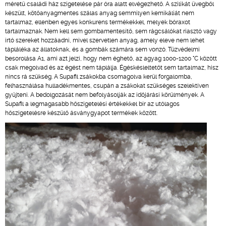
méretű családi ház szigetelése pár óra alatt elvégezhető. A szilikát üvegből
készült, kötőanyagmentes szálas anyag semmilyen kemikáliát nem
tartalmaz, ellenben egyes konkurens termékekkel, melyek bóraxot
tartalmaznak. Nem kell sem gombamentesítő, sem rágcsálókat riasztó vagy
irtó szereket hozzáadni, mivel szervetlen anyag, amely eleve nem lehet
tápláléka az állatoknak, és a gombák számára sem vonzó. Tűzvédelmi
besorolása A1, ami azt jelzi, hogy nem éghető, az agyag 1000-1200 °C között
csak megolvad és az égést nem táplálja. Égéskésleltetőt sem tartalmaz, hisz
nincs rá szükség. A Supafil zsákokba csomagolva kerül forgalomba,
felhasználása hulladékmentes, csupán a zsákokat szükséges szelektíven
gyűjteni. A bedolgozását nem befolyásolják az időjárási körülmények. A
Supafil a legmagasabb hőszigetelési értékekkel bír az utólagos
hőszigetelésre készülő ásványgyapot termékek között.