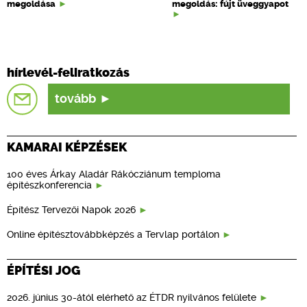
megoldása
megoldás: fújt üveggyapot
hírlevél-feliratkozás
tovább
KAMARAI KÉPZÉSEK
100 éves Árkay Aladár Rákócziánum temploma
építészkonferencia
Építész Tervezői Napok 2026
Online építésztovábbképzés a Tervlap portálon
ÉPÍTÉSI JOG
2026. június 30-ától elérhető az ÉTDR nyilvános felülete