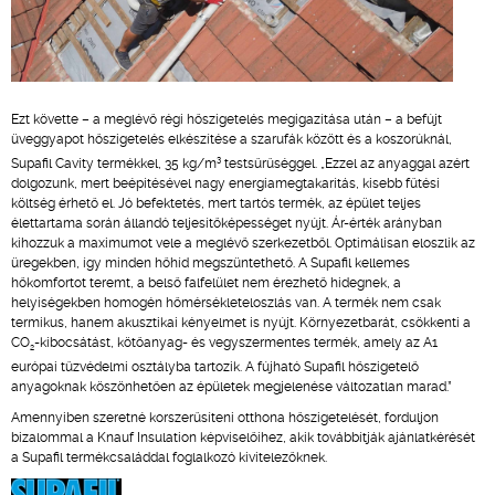
Ezt követte – a meglévő régi hőszigetelés megigazítása után – a befújt
üveggyapot hőszigetelés elkészítése a szarufák között és a koszorúknál,
3
Supafil Cavity termékkel, 35 kg/m
testsűrűséggel. „Ezzel az anyaggal azért
dolgozunk, mert beépítésével nagy energiamegtakarítás, kisebb fűtési
költség érhető el. Jó befektetés, mert tartós termék, az épület teljes
élettartama során állandó teljesítőképességet nyújt. Ár-érték arányban
kihozzuk a maximumot vele a meglévő szerkezetből. Optimálisan eloszlik az
üregekben, így minden hőhíd megszüntethető. A Supafil kellemes
hőkomfortot teremt, a belső falfelület nem érezhető hidegnek, a
helyiségekben homogén hőmérsékleteloszlás van. A termék nem csak
termikus, hanem akusztikai kényelmet is nyújt. Környezetbarát, csökkenti a
CO
-kibocsátást, kötőanyag- és vegyszermentes termék, amely az A1
2
európai tűzvédelmi osztályba tartozik. A fújható Supafil hőszigetelő
anyagoknak köszönhetően az épületek megjelenése változatlan marad.”
Amennyiben szeretné korszerűsíteni otthona hőszigetelését, forduljon
bizalommal a Knauf Insulation képviselőihez, akik továbbítják ajánlatkérését
a Supafil termékcsaláddal foglalkozó kivitelezőknek.