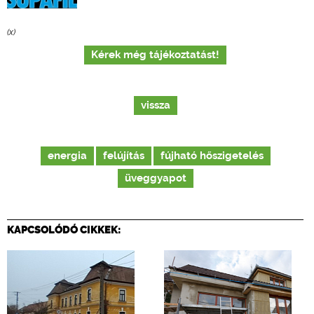
(x)
Kérek még tájékoztatást!
vissza
energia
felújítás
fújható hőszigetelés
üveggyapot
KAPCSOLÓDÓ CIKKEK: