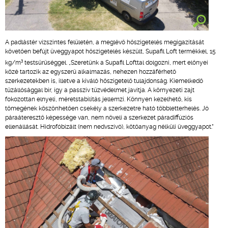
A padlástér vízszintes felületén, a meglévő hőszigetelés megigazítását
követően befújt üveggyapot hőszigetelés készült, Supafil Loft termékkel, 15
3
kg/m
testsűrűséggel. „Szeretünk a Supafil Lofttal dolgozni, mert előnyei
közé tartozik az egyszerű alkalmazás, nehezen hozzáférhető
szerkezetekben is, illetve a kiváló hőszigetelő tulajdonság. Kiemelkedő
tűzállósággal bír, így a passzív tűzvédelmet javítja. A környezeti zajt
fokozottan elnyeli, méretstabilitás jellemzi. Könnyen kezelhető, kis
tömegének köszönhetően csekély a szerkezetre ható többletterhelés. Jó
páraáteresztő képessége van, nem növeli a szerkezet páradiffúziós
ellenállását. Hidrofóbizált (nem nedvszívó), kötőanyag nélküli üveggyapot.”