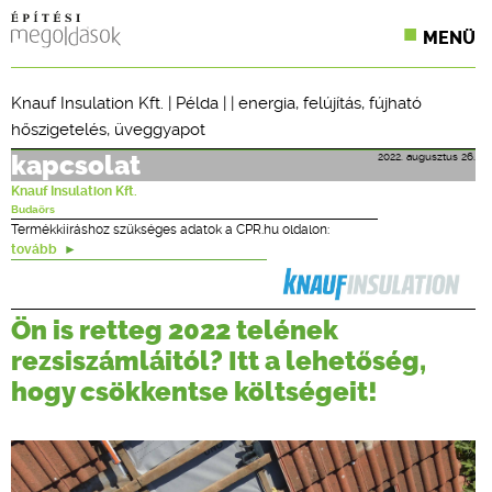
MENÜ
KONFERENCIÁK
Knauf Insulation Kft.
|
Példa
| |
energia
,
felújítás
,
fújható
hőszigetelés
,
üveggyapot
SZAKLAPOK
2022. augusztus 26.
kapcsolat
CPR TERMÉKKIÍRÁS
Knauf Insulation Kft.
Budaörs
ÉPÍTÉSI JOG
Termékkiíráshoz szükséges adatok a CPR.hu oldalon:
tovább
ONLINE KÉPZÉSEK
Ön is retteg 2022 telének
TERVEZÉSI SEGÉDLETEK
rezsiszámláitól? Itt a lehetőség,
hogy csökkentse költségeit!