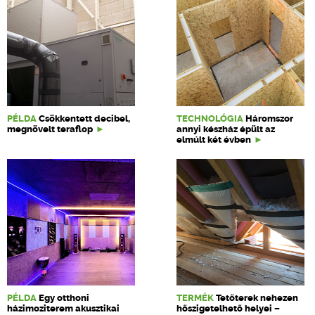
PÉLDA
Csökkentett decibel,
TECHNOLÓGIA
Háromszor
megnövelt teraflop
annyi készház épült az
elmúlt két évben
PÉLDA
Egy otthoni
TERMÉK
Tetőterek nehezen
házimoziterem akusztikai
hőszigetelhető helyei –