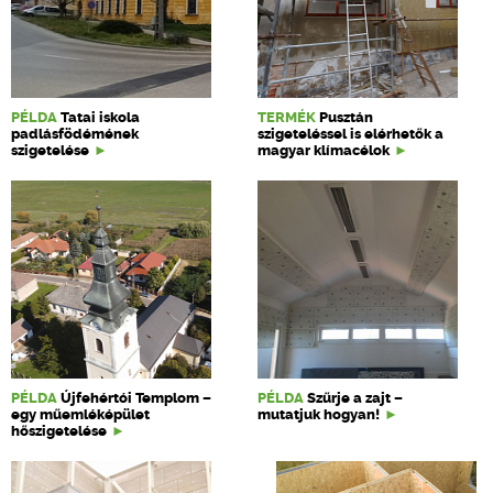
PÉLDA
Tatai iskola
TERMÉK
Pusztán
padlásfödémének
szigeteléssel is elérhetők a
szigetelése
magyar klímacélok
PÉLDA
Újfehértói Templom –
PÉLDA
Szűrje a zajt –
egy műemléképület
mutatjuk hogyan!
hőszigetelése