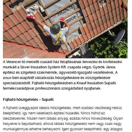
A Velencei-tó melletti családi ház felújításának tervezési és kivitelezési
munkáit a Silver Insulation System Kft. csapata végzi, Györök János
építész és szigetelő szakmérnök, ügyvezető igazgató vezetésével. A
2010-ben alapított vállalkozás hőszigetelésre és vízszigetelésre
specializálódott. Fújható hőszigetelésben a Knauf Insulation Supafil
termékcsaládjával professzionális szolgáltatást nyújtanak.
Fújható hőszigetelés – Supafil
A fújható üveggyapot ideális hőszigetelés, mert szabási veszteség nélkül
beépíthető, így nem keletkezik építési hulladék. Nincs hőhíd az
illesztéseknél, hiszen nem táblás anyag, ezáltal nincs hőveszteség. Olyan
helyekre is bejuttatható, ahová táblás hőszigetelést nem vagy csak nagy
munkaigénnyel lehetne behelyezni. Igen gyorsan telepíthető, egy átlagos