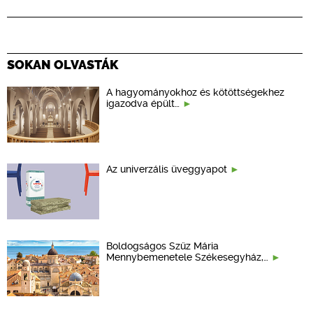
SOKAN OLVASTÁK
A hagyományokhoz és kötöttségekhez
igazodva épült…
Az univerzális üveggyapot
Boldogságos Szűz Mária
Mennybemenetele Székesegyház,…