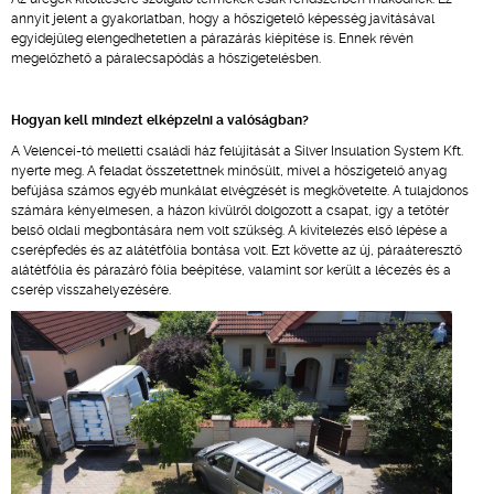
annyit jelent a gyakorlatban, hogy a hőszigetelő képesség javításával
egyidejűleg elengedhetetlen a párazárás kiépítése is. Ennek révén
megelőzhető a páralecsapódás a hőszigetelésben.
Hogyan kell mindezt elképzelni a valóságban?
A Velencei-tó melletti családi ház felújítását a Silver Insulation System Kft.
nyerte meg. A feladat összetettnek minősült, mivel a hőszigetelő anyag
befújása számos egyéb munkálat elvégzését is megkövetelte. A tulajdonos
számára kényelmesen, a házon kívülről dolgozott a csapat, így a tetőtér
belső oldali megbontására nem volt szükség. A kivitelezés első lépése a
cserépfedés és az alátétfólia bontása volt. Ezt követte az új, páraáteresztő
alátétfólia és párazáró fólia beépítése, valamint sor került a lécezés és a
cserép visszahelyezésére.