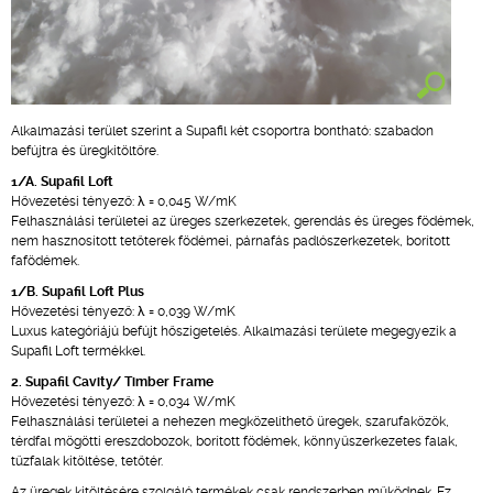
Alkalmazási terület szerint a Supafil két csoportra bontható: szabadon
befújtra és üregkitöltőre.
1/A. Supafil Loft
Hővezetési tényező: λ = 0,045 W/mK
Felhasználási területei az üreges szerkezetek, gerendás és üreges födémek,
nem hasznosított tetőterek födémei, párnafás padlószerkezetek, borított
fafödémek.
1/B. Supafil Loft Plus
Hővezetési tényező: λ = 0,039 W/mK
Luxus kategóriájú befújt hőszigetelés. Alkalmazási területe megegyezik a
Supafil Loft termékkel.
2. Supafil Cavity/ Timber Frame
Hővezetési tényező: λ = 0,034 W/mK
Felhasználási területei a nehezen megközelíthető üregek, szarufaközök,
térdfal mögötti ereszdobozok, borított födémek, könnyűszerkezetes falak,
tűzfalak kitöltése, tetőtér.
Az üregek kitöltésére szolgáló termékek csak rendszerben működnek. Ez