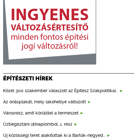
ÉPÍTÉSZETI HÍREK
Közel 300 szakember válaszolt az Építész Szakpolitikai…
Az óriásplakát, mely lakóhellyé változott
Városrész, amit körülölel a természet
Üzbegisztáni útinaplómból, 1. rész
Új közösségi teret alakítottak ki a Bartók-negyed…