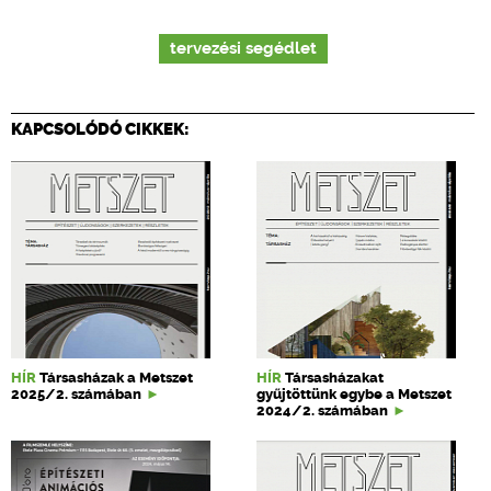
tervezési segédlet
KAPCSOLÓDÓ CIKKEK:
HÍR
Társasházak a Metszet
HÍR
Társasházakat
2025/2. számában
gyűjtöttünk egybe a Metszet
2024/2. számában