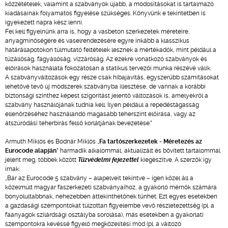
közzétételek, valamint a szabványok újabb, a módosításokat is tartalmazó
kiadásainak folyamatos figyelése szükséges. Könyvünk e tekintetben is
igyekezett napra kész lenni.
Fel kell figyelnünk arra is, hogy a vasbeton szerkezetek méreteire,
anyagminőségére és vaselrendezésére egyre inkább a klasszikus
határállapotokon túlmutató feltételek lesznek a mértékadók, mint például a
tűzállóság, fagyállóság, vízzáróság. Az ezekre vonatkozó szabványok és
előírások használata fokozatosan a statikus tervezői munka részévé válik.
A szabványváltozások egy része csak hibajavítás, egyszerűbb számításokat
lehetővé tevő új módszerek szabványba illesztése, de vannak a korábbi
biztonsági szinthez képest szigorítást jelentő változások is, amelyekről a
szabvány használójának tudnia kell. Ilyen például a repedéstágasság
ellenőrzéséhez használandó magasabb teherszint előírása, vagy az
átszúródási teherbírás felső korlátjának bevezetése.”
Armuth Miklós és Bodnár Miklós „
Fa tartószerkezetek - Méretezés az
Eurocode alapján
” harmadik alkalommal, aktualizált és bővített tartalommal
jelent meg, többek között
Tűzvédelmi fejezettel
kiegészítve. A szerzők így
írnak:
„Bár az Eurocode 5 szabvány – alapelveit tekintve – igen közel áll a
közelmúlt magyar faszerkezeti szabványaihoz, a gyakorló mérnök számára
bonyolultabbnak, nehezebben áttekinthetőnek tűnhet. Ezt egyes esetekben
a gazdasági szempontokat túlzottan figyelembe vevő részletezettség (pl. a
faanyagok szilárdsági osztályba sorolása), más esetekben a gyakorlati
szempontokra kevéssé figyelő megközelítési mód (pl. a változó