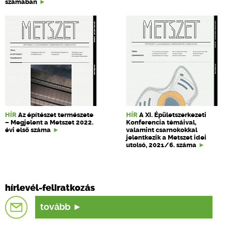
számában
HÍR
Az építészet természete
HÍR
A XI. Épületszerkezeti
– Megjelent a Metszet 2022.
Konferencia témáival,
évi első száma
valamint csarnokokkal
jelentkezik a Metszet idei
utolsó, 2021/6. száma
hírlevél-feliratkozás
tovább