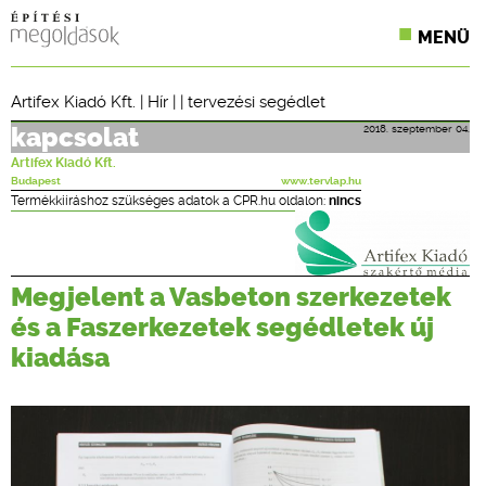
MENÜ
KONFERENCIÁK
Artifex Kiadó Kft.
|
Hír
| |
tervezési segédlet
SZAKLAPOK
2018. szeptember 04.
kapcsolat
Artifex Kiadó Kft.
CPR TERMÉKKIÍRÁS
Budapest
www.tervlap.hu
Termékkiíráshoz szükséges adatok a CPR.hu oldalon:
nincs
ÉPÍTÉSI JOG
ONLINE KÉPZÉSEK
Megjelent a Vasbeton szerkezetek
és a Faszerkezetek segédletek új
TERVEZÉSI SEGÉDLETEK
kiadása