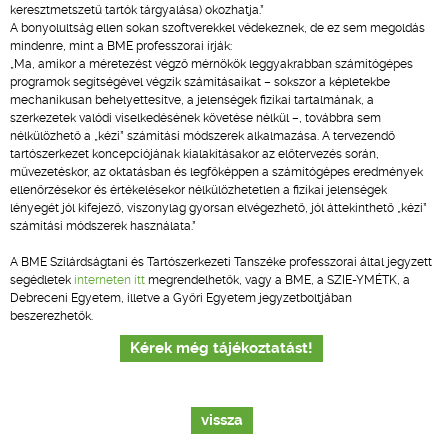
keresztmetszetű tartók tárgyalása) okozhatja.”
A bonyolultság ellen sokan szoftverekkel védekeznek, de ez sem megoldás
mindenre, mint a BME professzorai írják:
„Ma, amikor a méretezést végző mérnökök leggyakrabban számítógépes
programok segítségével végzik számításaikat – sokszor a képletekbe
mechanikusan behelyettesítve, a jelenségek fizikai tartalmának, a
szerkezetek valódi viselkedésének követése nélkül –, továbbra sem
nélkülözhető a „kézi” számítási módszerek alkalmazása. A tervezendő
tartószerkezet koncepciójának kialakításakor az előtervezés során,
művezetéskor, az oktatásban és legfőképpen a számítógépes eredmények
ellenőrzésekor és értékelésekor nélkülözhetetlen a fizikai jelenségek
lényegét jól kifejező, viszonylag gyorsan elvégezhető, jól áttekinthető „kézi”
számítási módszerek használata.”
A BME Szilárdságtani és Tartószerkezeti Tanszéke professzorai által jegyzett
segédletek
interneten itt
megrendelhetők, vagy a BME, a SZIE-YMÉTK, a
Debreceni Egyetem, illetve a Győri Egyetem jegyzetboltjában
beszerezhetők.
Kérek még tájékoztatást!
vissza