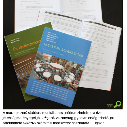
A mai, korszerű statikusi munkában is „nélkülözhetetlen a fizikai
jelenségek lényegét jól kifejező, viszonylag gyorsan elvégezhető, jól
áttekinthető >>kézi<< számítási módszerek használata.” – írják a