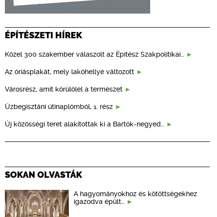
ÉPÍTÉSZETI HÍREK
Közel 300 szakember válaszolt az Építész Szakpolitikai…
Az óriásplakát, mely lakóhellyé változott
Városrész, amit körülölel a természet
Üzbegisztáni útinaplómból, 1. rész
Új közösségi teret alakítottak ki a Bartók-negyed…
SOKAN OLVASTÁK
A hagyományokhoz és kötöttségekhez
igazodva épült…