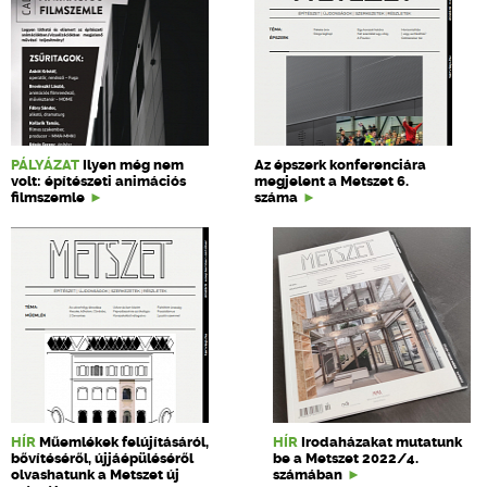
PÁLYÁZAT
Ilyen még nem
Az épszerk konferenciára
volt: építészeti animációs
megjelent a Metszet 6.
filmszemle
száma
HÍR
Műemlékek felújításáról,
HÍR
Irodaházakat mutatunk
bővítéséről, újjáépüléséről
be a Metszet 2022/4.
olvashatunk a Metszet új
számában