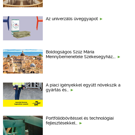
Az univerzális üveggyapot
Boldogságos Szűz Mária
Mennybemenetele Székesegyház,…
A piaci igényekkel együtt növekszik a
gyártás és…
Portfólióbővítéssel és technológiai
fejlesztésekkel…