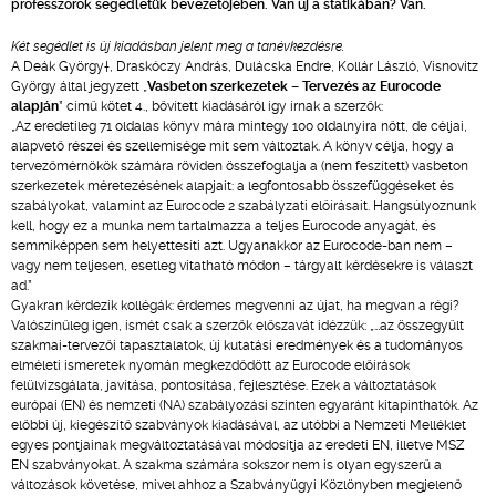
professzorok segédletük bevezetőjében. Van új a statikában? Van.
Két segédlet is új kiadásban jelent meg a tanévkezdésre.
A Deák György†, Draskóczy András, Dulácska Endre, Kollár László, Visnovitz
György által jegyzett „
Vasbeton szerkezetek – Tervezés az Eurocode
alapján
” című kötet 4., bővített kiadásáról így írnak a szerzők:
„Az eredetileg 71 oldalas könyv mára mintegy 100 oldalnyira nőtt, de céljai,
alapvető részei és szellemisége mit sem változtak. A könyv célja, hogy a
tervezőmérnökök számára röviden összefoglalja a (nem feszített) vasbeton
szerkezetek méretezésének alapjait: a legfontosabb összefüggéseket és
szabályokat, valamint az Eurocode 2 szabályzati előírásait. Hangsúlyoznunk
kell, hogy ez a munka nem tartalmazza a teljes Eurocode anyagát, és
semmiképpen sem helyettesíti azt. Ugyanakkor az Eurocode-ban nem –
vagy nem teljesen, esetleg vitatható módon – tárgyalt kérdésekre is választ
ad.”
Gyakran kérdezik kollégák: érdemes megvenni az újat, ha megvan a régi?
Valószínűleg igen, ismét csak a szerzők előszavát idézzük: „…az összegyűlt
szakmai-tervezői tapasztalatok, új kutatási eredmények és a tudományos
elméleti ismeretek nyomán megkezdődött az Eurocode előírások
felülvizsgálata, javítása, pontosítása, fejlesztése. Ezek a változtatások
európai (EN) és nemzeti (NA) szabályozási szinten egyaránt kitapinthatók. Az
előbbi új, kiegészítő szabványok kiadásával, az utóbbi a Nemzeti Melléklet
egyes pontjainak megváltoztatásával módosítja az eredeti EN, illetve MSZ
EN szabványokat. A szakma számára sokszor nem is olyan egyszerű a
változások követése, mivel ahhoz a Szabványügyi Közlönyben megjelenő