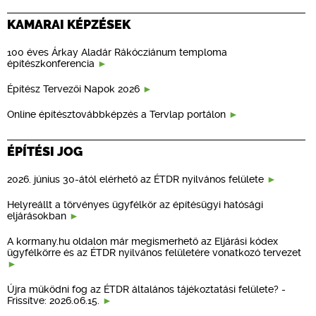
KAMARAI KÉPZÉSEK
100 éves Árkay Aladár Rákócziánum temploma
építészkonferencia
Építész Tervezői Napok 2026
Online építésztovábbképzés a Tervlap portálon
ÉPÍTÉSI JOG
2026. június 30-ától elérhető az ÉTDR nyilvános felülete
Helyreállt a törvényes ügyfélkör az építésügyi hatósági
eljárásokban
A kormany.hu oldalon már megismerhető az Eljárási kódex
ügyfélkörre és az ÉTDR nyilvános felületére vonatkozó tervezet
Újra működni fog az ÉTDR általános tájékoztatási felülete? -
Frissítve: 2026.06.15.