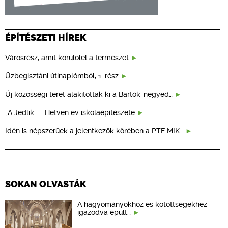
ÉPÍTÉSZETI HÍREK
Városrész, amit körülölel a természet
Üzbegisztáni útinaplómból, 1. rész
Új közösségi teret alakítottak ki a Bartók-negyed…
„A Jedlik” – Hetven év iskolaépítészete
Idén is népszerűek a jelentkezők körében a PTE MIK…
SOKAN OLVASTÁK
A hagyományokhoz és kötöttségekhez
igazodva épült…