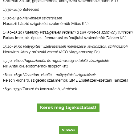
Szatmári Zoltán, gépészmérnök, környezeti szakmérnök (Bachl Kft.)
13:30–14:30 Büféebéd
14:30-14:50
Mélyépítési szigetelések
Haraszti László szigetelési szakmérnök (Villas Kft.)
14:50–15:20
Hatékony vízszigetelés védelem a DIN 4095-ös szabvány tükrében
Farkas Imre, okl. épület- fenntartási és felújítási szakmérnök (Dörken Kft.)
15:20–15:50
Mélyépítési vízelvezetések méretezése, leválasztók, szikkasztók
Neuwirth Károly műszaki vezető (ACO Magyarország Bt.)
15:50–16:00
Ragaszkodás és rugalmasság: a túlélő vízszigetelés
Piri Antal okl. építőmérnök (Isoprof Kft.)
16:00–16:30
Vízhatlan, vízálló – mélyépítési szigetelések
Reisch Richárd, szigetelő szakmérnök (BME Épületszerkezettani Tanszék)
16:30–17:30 Zárszó és konzultáció, kérdések
Kérek még tájékoztatást!
vissza