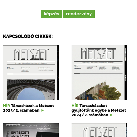
képzés
rendezvény
KAPCSOLÓDÓ CIKKEK:
HÍR
Társasházak a Metszet
HÍR
Társasházakat
2025/2. számában
gyűjtöttünk egybe a Metszet
2024/2. számában