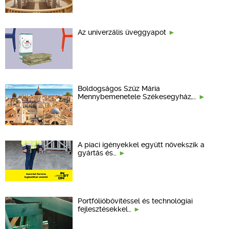
Az univerzális üveggyapot
Boldogságos Szűz Mária
Mennybemenetele Székesegyház,…
A piaci igényekkel együtt növekszik a
gyártás és…
Portfólióbővítéssel és technológiai
fejlesztésekkel…