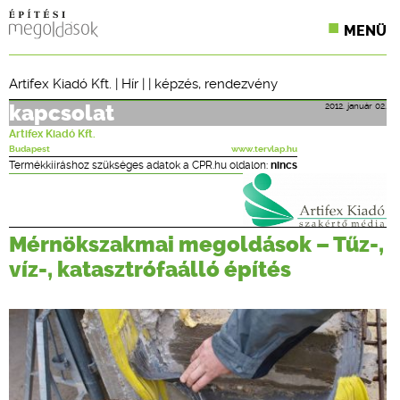
MENÜ
KONFERENCIÁK
Artifex Kiadó Kft.
|
Hír
| |
képzés
,
rendezvény
SZAKLAPOK
2012. január 02.
kapcsolat
Artifex Kiadó Kft.
CPR TERMÉKKIÍRÁS
Budapest
www.tervlap.hu
Termékkiíráshoz szükséges adatok a CPR.hu oldalon:
nincs
ÉPÍTÉSI JOG
ONLINE KÉPZÉSEK
Mérnökszakmai megoldások – Tűz-,
víz-, katasztrófaálló építés
TERVEZÉSI SEGÉDLETEK