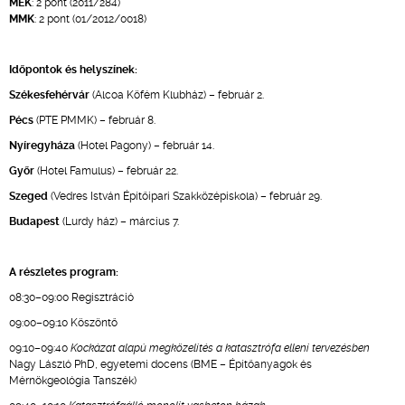
MÉK
: 2 pont (2011/284)
MMK
: 2 pont (01/2012/0018)
Időpontok és helyszínek:
Székesfehérvár
(Alcoa Köfém Klubház) – február 2.
Pécs
(PTE PMMK) – február 8.
Nyíregyháza
(Hotel Pagony) – február 14.
Győr
(Hotel Famulus) – február 22.
Szeged
(Vedres István Építőipari Szakközépiskola) – február 29.
Budapest
(Lurdy ház) – március 7.
A részletes program:
08:30–09:00 Regisztráció
09:00–09:10 Köszöntő
09:10–09:40
Kockázat alapú megközelítés a katasztrófa elleni tervezésben
Nagy László PhD, egyetemi docens (BME – Építőanyagok és
Mérnökgeológia Tanszék)