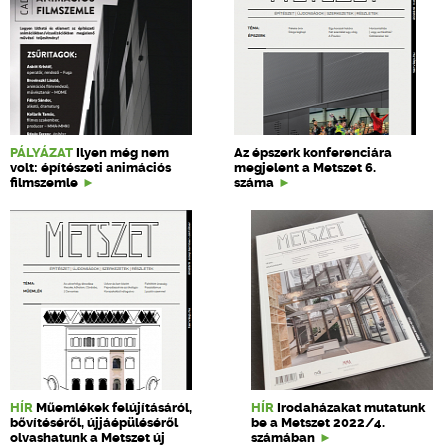
PÁLYÁZAT
Ilyen még nem
Az épszerk konferenciára
volt: építészeti animációs
megjelent a Metszet 6.
filmszemle
száma
HÍR
Műemlékek felújításáról,
HÍR
Irodaházakat mutatunk
bővítéséről, újjáépüléséről
be a Metszet 2022/4.
olvashatunk a Metszet új
számában