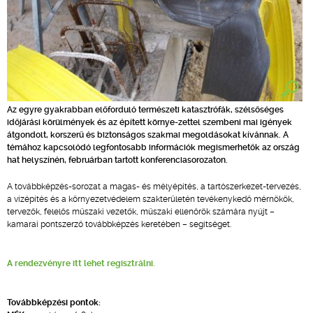
Az egyre gyakrabban előforduló természeti katasztrófák, szélsőséges
időjárási körülmények és az épített környe-zettel szembeni mai igények
átgondolt, korszerű és biztonságos szakmai megoldásokat kívánnak. A
témához kapcsolódó legfontosabb információk megismerhetők az ország
hat helyszínén, februárban tartott konferenciasorozaton.
A továbbképzés-sorozat a magas- és mélyépítés, a tartószerkezet-tervezés,
a vízépítés és a környezetvédelem szakterületén tevékenykedő mérnökök,
tervezők, felelős műszaki vezetők, műszaki ellenőrök számára nyújt –
kamarai pontszerző továbbképzés keretében – segítséget.
A rendezvényre itt lehet regisztrálni.
Továbbképzési pontok: