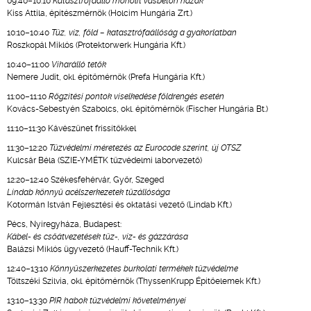
09:40–10:10
Katasztrófaálló monolit vasbeton házak
Kiss Attila, építészmérnök (Holcim Hungária Zrt.)
10:10–10:40
Tűz, víz, föld – katasztrófaállóság a gyakorlatban
Roszkopál Miklós (Protektorwerk Hungária Kft.)
10:40–11:00
Viharálló tetők
Nemere Judit, okl. építőmérnök (Prefa Hungária Kft.)
11:00–11:10
Rögzítési pontok viselkedése földrengés esetén
Kovács-Sebestyén Szabolcs, okl. építőmérnök (Fischer Hungária Bt.)
11:10–11:30 Kávészünet frissítőkkel
11:30–12:20
Tűzvédelmi méretezés az Eurocode szerint, új OTSZ
Kulcsár Béla (SZIE-YMÉTK tűzvédelmi laborvezető)
12:20–12:40 Székesfehérvár, Győr, Szeged
Lindab könnyű acélszerkezetek tűzállósága
Kotormán István Fejlesztési és oktatási vezető (Lindab Kft.)
Pécs, Nyíregyháza, Budapest:
Kábel- és csőátvezetések tűz-, víz- és gázzárása
Balázsi Miklós ügyvezető (Hauff-Technik Kft.)
12:40–13:10
Könnyűszerkezetes burkolati termékek tűzvédelme
Töltszéki Szilvia, okl. építőmérnök (ThyssenKrupp Építőelemek Kft.)
13:10–13:30
PIR habok tűzvédelmi követelményei