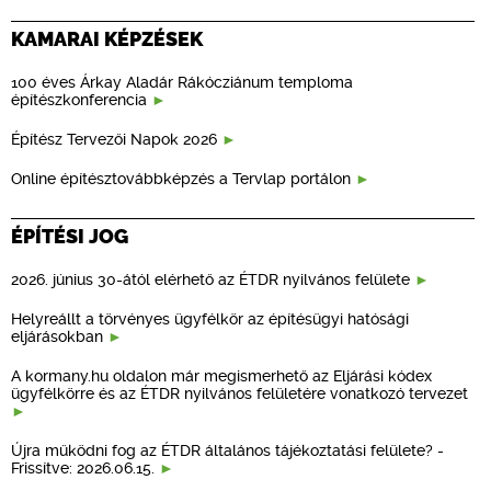
KAMARAI KÉPZÉSEK
100 éves Árkay Aladár Rákócziánum temploma
építészkonferencia
Építész Tervezői Napok 2026
Online építésztovábbképzés a Tervlap portálon
ÉPÍTÉSI JOG
2026. június 30-ától elérhető az ÉTDR nyilvános felülete
Helyreállt a törvényes ügyfélkör az építésügyi hatósági
eljárásokban
A kormany.hu oldalon már megismerhető az Eljárási kódex
ügyfélkörre és az ÉTDR nyilvános felületére vonatkozó tervezet
Újra működni fog az ÉTDR általános tájékoztatási felülete? -
Frissítve: 2026.06.15.