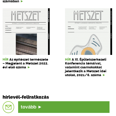
számában
HÍR
Az építészet természete
HÍR
A XI. Épületszerkezeti
– Megjelent a Metszet 2022.
Konferencia témáival,
évi első száma
valamint csarnokokkal
jelentkezik a Metszet idei
utolsó, 2021/6. száma
hírlevél-feliratkozás
tovább