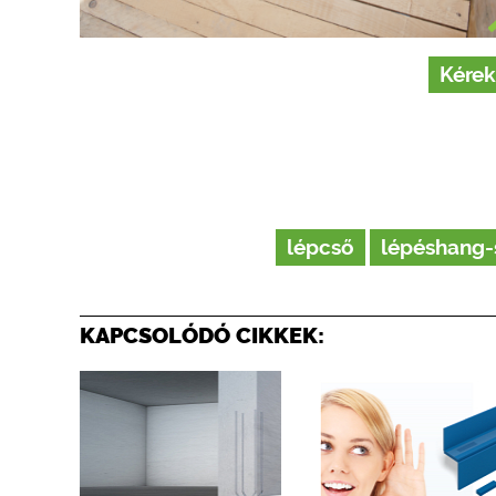
Kérek
lépcső
lépéshang-
KAPCSOLÓDÓ CIKKEK: