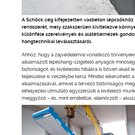
A Schöck cég kifejezetten vasbeton lépcsőkhöz f
rendszerét, mely szakszerűen kivitelezve könnye
különféle szerelvények és alátétlemezek gondo
hangtechnikai leválasztásáról.
Ahhoz, hogy a zajvédelemre vonatkozó törvényeknek
alkalmazott lépéshang-szigetelő anyagok minőségér
biztonságot, és kivitelezési hibákra is bőven akad
teljesülése is veszélybe kerül. Mindez elkerülhető
alkalmazásával, amivel a tervező biztonságos meg
elhelyezési útmutató egyszerűsíti a kivitelező munk
meggyőző – és, mint említettük, ellenőrzött – akuszt