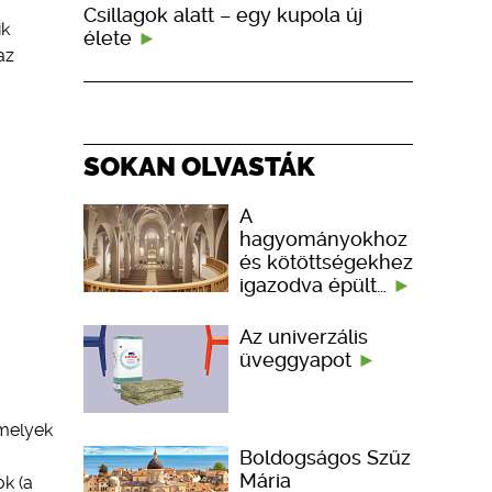
Csillagok alatt – egy kupola új
ik
élete
az
SOKAN OLVASTÁK
A
hagyományokhoz
és kötöttségekhez
igazodva épült…
Az univerzális
üveggyapot
 melyek
Boldogságos Szűz
Mária
k (a