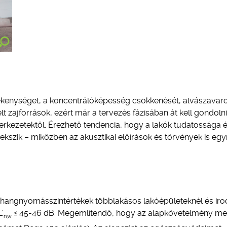
rlékenységet, a koncentrálóképesség csökkenését, alvászavar
t zajforrások, ezért már a tervezés fázisában át kell gondolni
zerkezetektől. Érezhető tendencia, hogy a lakók tudatossága 
szik – miközben az akusztikai előírások és törvények is egy
rt hangnyomásszintértékek többlakásos lakóépületeknél és iro
'
≤ 45-46 dB. Megemlítendő, hogy az alapkövetelmény mel
n,w