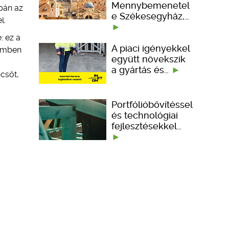
Mennybemenetel
upán az
e Székesegyház,…
l.
: ez a
A piaci igényekkel
lemben
együtt növekszik
a gyártás és…
pcsőt,
Portfólióbővítéssel
és technológiai
fejlesztésekkel…