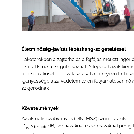
Életminőség-javítás lépéshang-szigeteléssel
Lakóterekben a zajterhelés a fejfájás mellett inge
ezáltal kimerültséget okozhat. A lépcsőházak kiemel
lépcsők akusztikai elválasztását a környező tartós
igényessége a zajvédelem terén folyamatosan növek
szigorodnak.
Követelmények
Az aktuális szabványok (DIN, MSZ) szerint az elvá
L'
≤ 52-55 dB, ikerházaknál és sorházaknál pedig L
n,w