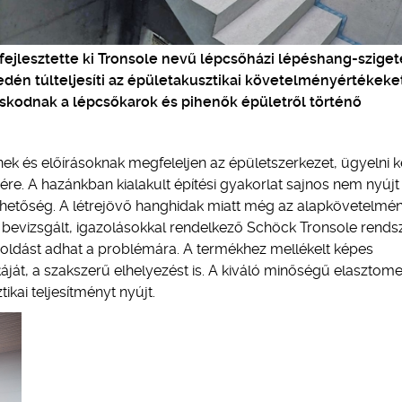
ejlesztette ki Tronsole nevű lépcsőházi lépéshang-sziget
dén túlteljesíti az épületakusztikai követelményértékeket
skodnak a lépcsőkarok és pihenők épületről történő
 és előírásoknak megfeleljen az épületszerkezet, ügyelni ke
e. A hazánkban kialakult építési gyakorlat sajnos nem nyújt 
 lehetőség. A létrejövő hanghidak miatt még az alapkövetelmé
 a bevizsgált, igazolásokkal rendelkező Schöck Tronsole rends
oldást adhat a problémára. A termékhez mellékelt képes
áját, a szakszerű elhelyezést is. A kiváló minőségű elasztom
ikai teljesítményt nyújt.