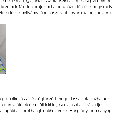
a német Dega 103 ajánlás). Az alapszint az egészségvédelmet
zerkezetnek. Minden projektnél a beruházó döntése, hogy mely
zigeteléssel nyilvánvalóan hoszszabb távon marad korszerű 
k próbálkozással és rögtönzött megoldással találkozhatunk,
gumialátétek nem töltik ki teljesen a csatlakozás teljes
 a fugákba – ami hanghidakhoz vezet. Hanglágy, puha anyago