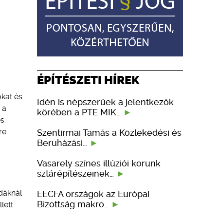
ÉPÍTÉSZETI HÍREK
okat és
Idén is népszerűek a jelentkezők
 a
körében a PTE MIK…
és
re
Szentirmai Tamás a Közlekedési és
Beruházási…
Vasarely színes illúziói korunk
sztárépítészeinek…
dáknál
EECFA országok az Európai
Bizottság makro…
lett