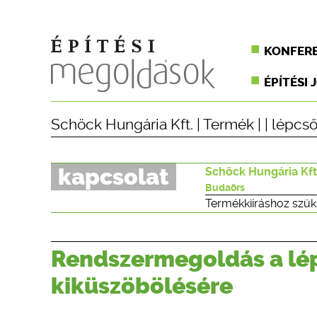
KONFER
ÉPÍTÉSI 
Schöck Hungária Kft.
|
Termék
| |
lépcs
kapcsolat
Schöck Hungária Kft
Budaörs
Termékkiíráshoz szük
Rendszermegoldás a lé
kiküszöbölésére