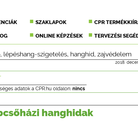
ENCIÁK
SZAKLAPOK
CPR TERMÉKKIÍR
JOG
ONLINE KÉPZÉSEK
TERVEZÉSI SEGÉ
ő
,
lépéshang-szigetelés
,
hanghíd
,
zajvédelem
2018. dece
.
séges adatok a CPR.hu oldalon:
nincs
pcsőházi hanghidak