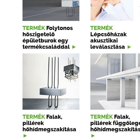
TERMÉK
Folytonos
TERMÉK
hőszigetelő
Lépcsőházak
épületburok egy
akusztikai
termékcsaláddal
leválasztása
TERMÉK
Falak,
TERMÉK
Falak,
pillérek
pillérek függőleg
hőhídmegszakítása
hőhídmegszakítá