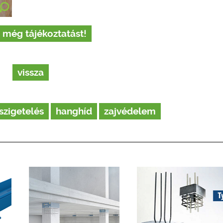
 még tájékoztatást!
vissza
szigetelés
hanghíd
zajvédelem