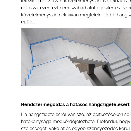
létezik emelt/elvárt követelményszint is (például 
célozza, ezért ezt nem szabad alulteljesítenie a s
követelményszintnek kíván megfelelni. Jobb hangs
épület.
Rendszermegoldás a hatásos hangszigetelésért
Ha hangszigetelésről van szó, az építkezéseken so
hatékonysága megkérdőjelezhető. Előfordul, hogy a 
szélességét, vakolat és egyéb szennyeződés kerül