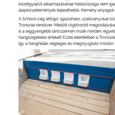
kőzetgyapot alkalmazásának hatásossága nem igazolh
alapkövetelmények teljesíthetők. Kemény anyagok (
A Schöck cég átfogó, igazolható, szabványokat túlt
Tronsole rendszer. Mielőtt rögtönzött megoldásoka
is a leggyengébb láncszemen múlik minden; egyetle
hangszigetelés értékét! Ezzel ellentétben a Tronsol
így a hanghidak végleges és megnyugtató módon 