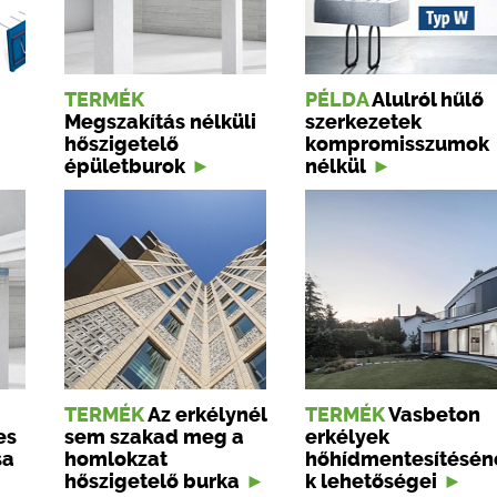
TERMÉK
PÉLDA
Alulról hűlő
Megszakítás nélküli
szerkezetek
hőszigetelő
kompromisszumok
épületburok
nélkül
TERMÉK
Az erkélynél
TERMÉK
Vasbeton
es
sem szakad meg a
erkélyek
sa
homlokzat
hőhídmentesítésén
hőszigetelő burka
k lehetőségei