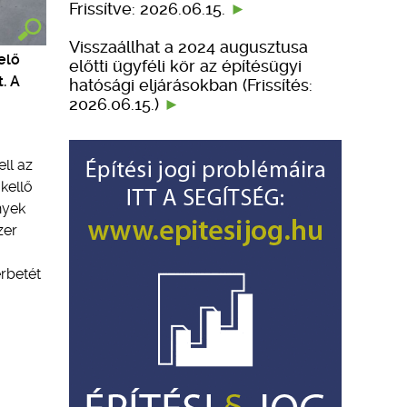
Frissítve: 2026.06.15.
Visszaállhat a 2024 augusztusa
elő
előtti ügyféli kör az építésügyi
. A
hatósági eljárásokban (Frissítés:
2026.06.15.)
ll az
kellő
nyek
zer
erbetét