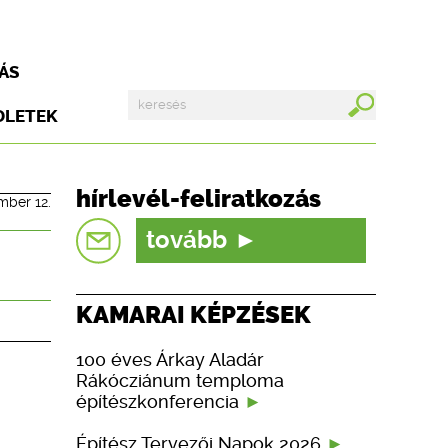
ÁS
DLETEK
hírlevél-feliratkozás
mber 12.
tovább
KAMARAI KÉPZÉSEK
100 éves Árkay Aladár
Rákócziánum temploma
építészkonferencia
Építész Tervezői Napok 2026