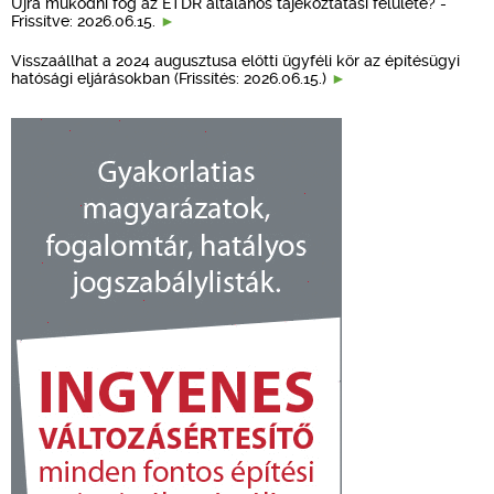
Újra működni fog az ÉTDR általános tájékoztatási felülete? -
Frissítve: 2026.06.15.
Visszaállhat a 2024 augusztusa előtti ügyféli kör az építésügyi
hatósági eljárásokban (Frissítés: 2026.06.15.)