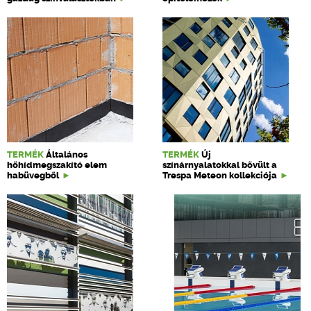
TERMÉK
Általános
TERMÉK
Új
hőhídmegszakító elem
színárnyalatokkal bővült a
habüvegből
Trespa Meteon kollekciója