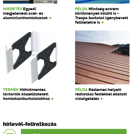
HIRDETÉS
Egyedi
PÉLDA
Minőség extrém
megjelenésű acél- és
körülmények között is –
alumíniumhomlokzatok
Trespa burkolat igénybevett
felületekre is
TERMÉK
Hőhídmentes
PÉLDA
Rézlemez helyett
távtartók átszellőztetett
rézhatású festékkel ellátott
homlokzatburkolatokhoz
vízszigetelés
hírlevél-feliratkozás