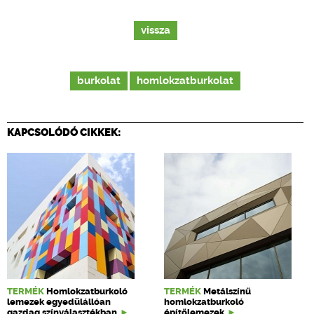
vissza
burkolat
homlokzatburkolat
KAPCSOLÓDÓ CIKKEK:
TERMÉK
Homlokzatburkoló
TERMÉK
Metálszínű
lemezek egyedülállóan
homlokzatburkoló
gazdag színválasztékban
építőlemezek