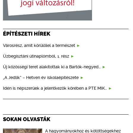
ÉPÍTÉSZETI HÍREK
Városrész, amit körülölel a természet
Üzbegisztáni útinaplómból, 1. rész
Új közösségi teret alakítottak ki a Bartók-negyed…
„A Jedlik” – Hetven év iskolaépítészete
Idén is népszerűek a jelentkezők körében a PTE MIK…
SOKAN OLVASTÁK
A hagyományokhoz és kötöttségekhez