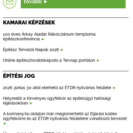
tovább
KAMARAI KÉPZÉSEK
100 éves Árkay Aladár Rákócziánum temploma
építészkonferencia
Építész Tervezői Napok 2026
Online építésztovábbképzés a Tervlap portálon
ÉPÍTÉSI JOG
2026. június 30-ától elérhető az ÉTDR nyilvános felülete
Helyreállt a törvényes ügyfélkör az építésügyi hatósági
eljárásokban
A kormany.hu oldalon már megismerhető az Eljárási kódex
ügyfélkörre és az ÉTDR nyilvános felületére vonatkozó tervezet