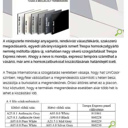
A világszerte minőségi anyagairól, rendkívüli választékáról, szakszerű
megoldásairól, egyedi látványvilágáról ismert Trespa homlokzatgyártó
nemrég indította útjára új, várhatóan nagy sikerű szolgáltatását Trespa
Express néven. Ahogy a neve is mondja, expressz tempóra számíthat a
vásárló, már ami a homlokzatburkolat kiszállításának határidejét illeti.
A Trespa International a szolgáltatás keretében vállalja, hogy hat UniColor
színben, négyféle változatban a megrendeléstől számított 1 héten belül
leszállítja a burkolatot a megrendelőnek. Óriási áttörés lehet ez a piacon,
hisz köztudott, hogy e termékek megrendelése esetében akár több hét is
lehet a kiszállítási idő.