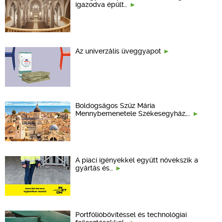
igazodva épült…
Az univerzális üveggyapot
Boldogságos Szűz Mária
Mennybemenetele Székesegyház,…
A piaci igényekkel együtt növekszik a
gyártás és…
Portfólióbővítéssel és technológiai