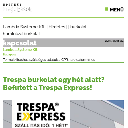
MENÜ
KONFERENCIÁK
Lambda Systeme Kft.
|
Hirdetés
| |
burkolat
,
homlokzatburkolat
SZAKLAPOK
2019. július 22.
kapcsolat
CPR TERMÉKKIÍRÁS
Lambda Systeme Kft.
Budapest
ÉPÍTÉSI JOG
Termékkiíráshoz szükséges adatok a CPR.hu oldalon:
nincs
ONLINE KÉPZÉSEK
Trespa burkolat egy hét alatt?
TERVEZÉSI SEGÉDLETEK
Befutott a Trespa Express!