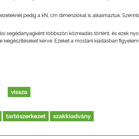
ezeteknél pedig a kN, cm dimenziókat is alkalmaztuk. Szerin
tási segédanyagként többszöri közreadás történt, és ezek n
etve kiegészítéseket kérve. Ezeket a mostani kiadásban figyele
vissza
tartószerkezet
szakkiadvány