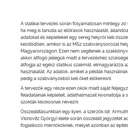
A statikai tervezés során folyamatosan mintegy 20 s
ha meg is tanulta az előírások használatát, álland
adatokat és képleteket egy sereg helyről kell össze
kezdődően, amikor is az MSz szabványsorozat hel
Magyarországon. Ezen nem segítenek a szakkönyvek 
akkor átfogó jellegük miatt a tervezéshez szükség
átfogja az egész statikus szakmát, elmagyarázza az
használatát. Az adatok, amiket a példák használna
pedig a szabványokból kell őket előkeresni.
A tervezők egy része ezen okok miatt saját feljegy
feladatainak képleteit, adathalmazait kivonatolja 
szokták kisokosnak nevezni.
Összeállításunkban egy ilyen, a szerzők (dr. Armuth
Visnovitz György) élete során összeállt jegyzetet a
foglalkozó mérnököknek, melyet azonban az építés 