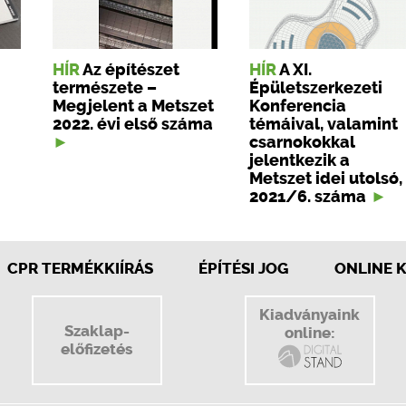
HÍR
Az építészet
HÍR
A XI.
természete –
Épületszerkezeti
Megjelent a Metszet
Konferencia
2022. évi első száma
témáival, valamint
csarnokokkal
jelentkezik a
Metszet idei utolsó,
2021/6. száma
CPR TERMÉKKIÍRÁS
ÉPÍTÉSI JOG
ONLINE 
Kiadványaink
Szaklap-
online:
előfizetés