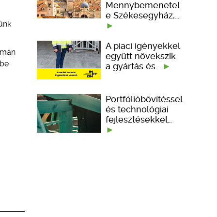
Mennybemenetel
e Székesegyház,…
tünk
A piaci igényekkel
yomán
együtt növekszik
mbe
a gyártás és…
Portfólióbővítéssel
és technológiai
fejlesztésekkel…