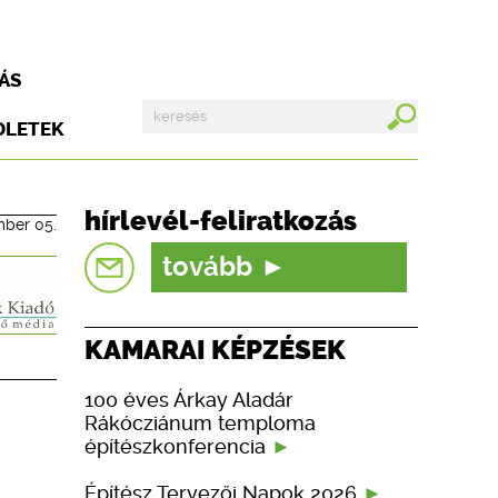
ÁS
DLETEK
hírlevél-feliratkozás
mber 05.
tovább
KAMARAI KÉPZÉSEK
100 éves Árkay Aladár
Rákócziánum temploma
építészkonferencia
Építész Tervezői Napok 2026