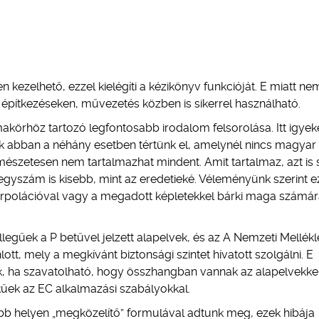
ezelhető, ezzel kielégíti a kézikönyv funkcióját. E miatt n
 építkezéseken, művezetés közben is sikerrel használható.
makörhöz tartozó legfontosabb irodalom felsorolása. Itt igye
sak abban a néhány esetben tértünk el, amelynél nincs magyar
mészetesen nem tartalmazhat mindent. Amit tartalmaz, azt is 
esjegyszám is kisebb, mint az eredetieké. Véleményünk szerint e
terpolációval vagy a megadott képletekkel bárki maga számá
egűek a P betűvel jelzett alapelvek, és az A Nemzeti Mellék
lott, mely a megkívánt biztonsági szintet hívatott szolgálni. E
, ha szavatolható, hogy összhangban vannak az alapelvekkel
kűek az EC alkalmazási szabályokkal.
bb helyen „megközelítő” formulával adtunk meg, ezek hibája