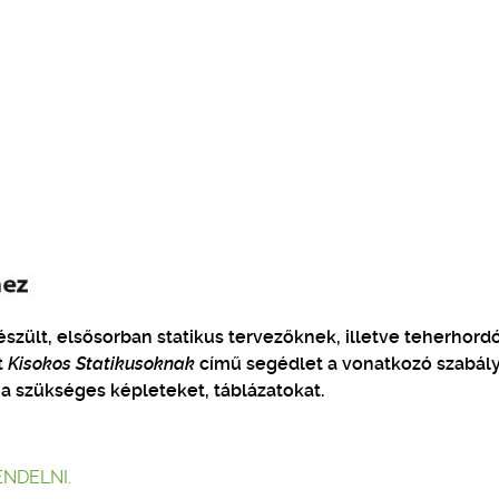
zült, elsősorban statikus tervezőknek, illetve teherhord
t
Kisokos Statikusoknak
című segédlet a vonatkozó szabál
 a szükséges képleteket, táblázatokat.
ENDELNI.