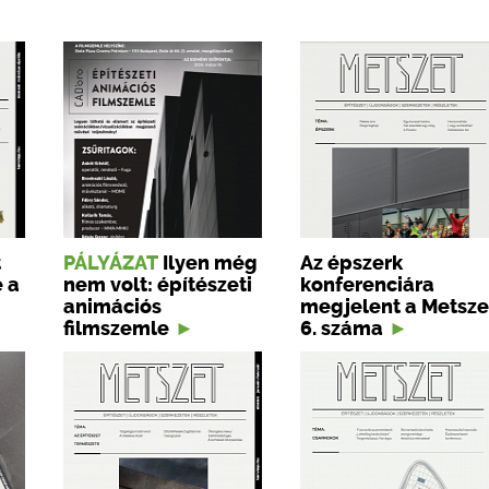
t
PÁLYÁZAT
Ilyen még
Az épszerk
 a
nem volt: építészeti
konferenciára
animációs
megjelent a Metsze
filmszemle
6. száma