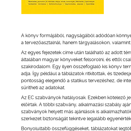
A könyv formájából, nagyságából adódóan könnyen k
a tervezőasztalnál, hanem tárgyalásokon, valamint
Az egyes fejezetek címe után található az adott té
általában magyar könyveket felsorolni, és ettől c
szakirodalom. Egy ilyen összefoglaló kis könyv ter
adja. Így például a táblázatok ritkítottak, és tized
pontosság elegendő a statikus tervezéshez, de in
sűrítheti az adatokat.
Az EC szabványok hatályosak. Ezekben kötelező jell
előírtak. A többi szabvány, alkalmazási szabály aján
szabványok helyett más ajánlások is alkalmazhatók
szerkezet biztonságát tekintve legalább egyenérté
Bonyolultabb összefüggéseket, táblázatokat legtö