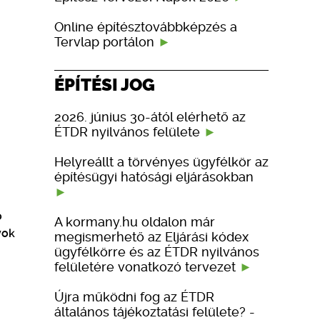
Online építésztovábbképzés a
Tervlap portálon
ÉPÍTÉSI JOG
2026. június 30-ától elérhető az
ÉTDR nyilvános felülete
Helyreállt a törvényes ügyfélkör az
építésügyi hatósági eljárásokban
ó
A kormany.hu oldalon már
yok
megismerhető az Eljárási kódex
ügyfélkörre és az ÉTDR nyilvános
felületére vonatkozó tervezet
Újra működni fog az ÉTDR
általános tájékoztatási felülete? -