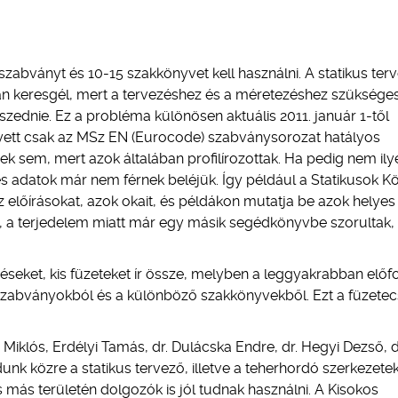
zabványt és 10-15 szakkönyvet kell használni. A statikus ter
óan keresgél, mert a tervezéshez és a méretezéshez szüksége
szednie. Ez a probléma különösen aktuális 2011. január 1-től
yett csak az MSz EN (Eurocode) szabványsorozat hatályos
sem, mert azok általában profilírozottak. Ha pedig nem ily
es adatok már nem férnek beléjük. Így például a Statikusok 
 előírásokat, azok okait, és példákon mutatja be azok helyes
k, a terjedelem miatt már egy másik segédkönyvbe szorultak,
zéseket, kis füzeteket ír össze, melyben a leggyakrabban előf
a szabványokból és a különböző szakkönyvekből. Ezt a füzetec
 Miklós, Erdélyi Tamás, dr. Dulácska Endre, dr. Hegyi Dezső, d
dunk közre a statikus tervező, illetve a teherhordó szerkezete
más területén dolgozók is jól tudnak használni. A Kisokos