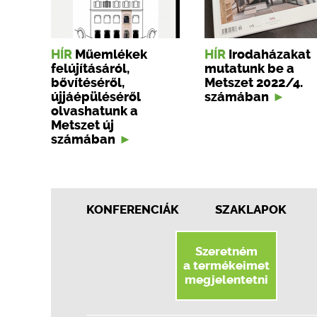
HÍR
Műemlékek
HÍR
Irodaházakat
felújításáról,
mutatunk be a
bővítéséről,
Metszet 2022/4.
újjáépüléséről
számában
olvashatunk a
Metszet új
számában
KONFERENCIÁK
SZAKLAPOK
Szeretném
a termékeimet
megjelentetni