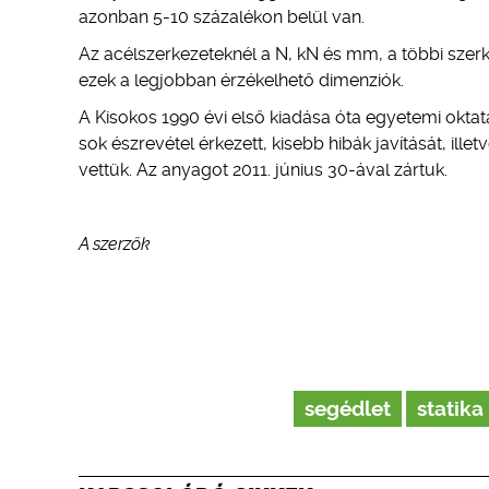
azonban 5-10 százalékon belül van.
Az acélszerkezeteknél a N, kN és mm, a többi szerk
ezek a legjobban érzékelhető dimenziók.
A Kisokos 1990 évi első kiadása óta egyetemi okta
sok észrevétel érkezett, kisebb hibák javítását, ill
vettük. Az anyagot 2011. június 30-ával zártuk.
A szerzők
segédlet
statika