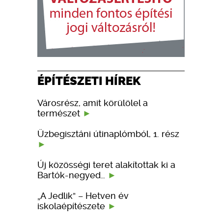
ÉPÍTÉSZETI HÍREK
Városrész, amit körülölel a
természet
Üzbegisztáni útinaplómból, 1. rész
Új közösségi teret alakítottak ki a
Bartók-negyed…
„A Jedlik” – Hetven év
iskolaépítészete