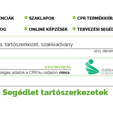
ENCIÁK
SZAKLAPOK
CPR TERMÉKKIÍR
JOG
ONLINE KÉPZÉSEK
TERVEZÉSI SEGÉ
a
,
tartószerkezet
,
szakkiadvány
2011. dece
www.tervlap.hu
séges adatok a CPR.hu oldalon:
nincs
– Segédlet tartószerkezetek