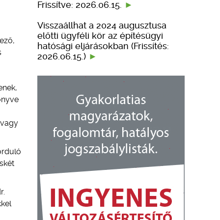
Frissítve: 2026.06.15.
Visszaállhat a 2024 augusztusa
előtti ügyféli kör az építésügyi
vező,
hatósági eljárásokban (Frissítés:
s
2026.06.15.)
enek,
Könyve
 vagy
orduló
skét
r.
kkel