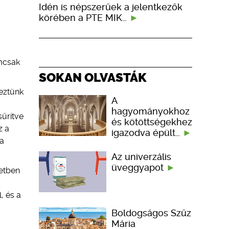
Idén is népszerűek a jelentkezők
körében a PTE MIK…
emcsak
SOKAN OLVASTÁK
keztünk
A
hagyományokhoz
sűrítve
és kötöttségekhez
z a
igazodva épült…
ra
Az univerzális
üveggyapot
letben
, és a
Boldogságos Szűz
Mária