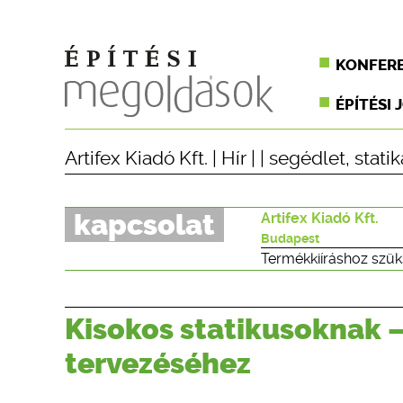
KONFER
ÉPÍTÉSI 
Artifex Kiadó Kft.
|
Hír
| |
segédlet
,
statik
kapcsolat
Artifex Kiadó Kft.
Budapest
Termékkiíráshoz szük
Kisokos statikusoknak 
tervezéséhez