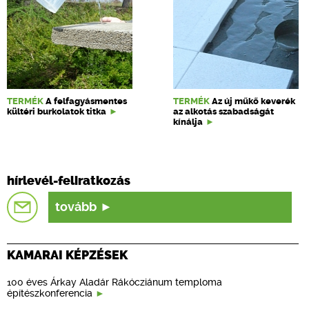
TERMÉK
A felfagyásmentes
TERMÉK
Az új műkő keverék
kültéri burkolatok titka
az alkotás szabadságát
kínálja
hírlevél-feliratkozás
tovább
KAMARAI KÉPZÉSEK
100 éves Árkay Aladár Rákócziánum temploma
építészkonferencia