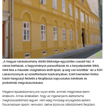
„A magyar lakásállomány döntő többsége egyszintes családi ház. A
városi bérházak, a hagyományos parasztházak és a tanyaépületek több,
mint fele a második világháború előtt épült, új alig van közöttük” áll a KSH
Lakásviszonyok az ezredfordulón kiadványában. Ezért kiemelten fontos
külön hangsúlyt fektetni a felújítással kapcsolatos kérdések és
problémák megválaszolására.
Meglévő épületállományunk olyan érték, aminek megőrzése elemi
érdekünk. Annak érdekében, hogy az ingatlanjaink élettartama
meghosszabbítható legyen, nem elég minőségi anyagokból építeni,
folyamatosan ápolni, renoválni, illetve bizonyos időközönként felújítani,