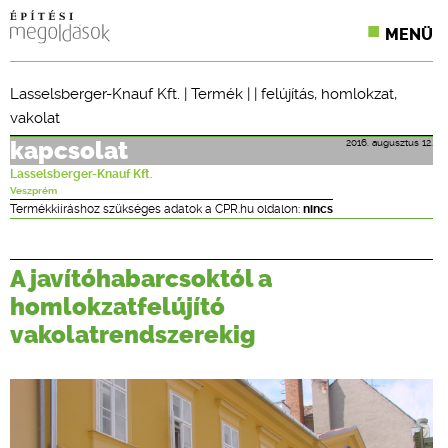
MENÜ
KONFERENCIÁK
Lasselsberger-Knauf Kft.
|
Termék
| |
felújítás
,
homlokzat
,
vakolat
SZAKLAPOK
2016. augusztus 12.
kapcsolat
CPR TERMÉKKIÍRÁS
Lasselsberger-Knauf Kft.
Veszprém
ÉPÍTÉSI JOG
Termékkiíráshoz szükséges adatok a CPR.hu oldalon:
nincs
ONLINE KÉPZÉSEK
A javítóhabarcsoktól a
TERVEZÉSI SEGÉDLETEK
homlokzatfelújító
vakolatrendszerekig