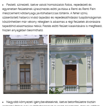
Festett, színezett, illetve vakolt homlokzatok foltos, repedezett és
egyenetlen felületének újraszínezés előtti javítása a Renti és Renti Fein
mészcement kötőanyagú javítóhabarccsal történik. A fehér színű,
szálerősített habarcs kiváló tapadási és repedésáthidalási tulajdonságainak
köszönhetően már vékony rétegben is alkalmas a régi felületek átvonására
tapadóhíd alkalmazása nélkül. Festés előtti felület kialakítására is megfelelő,
hiszen anyagában besimítható.
Nagyobb környezeti igénybevételeknél, illetve betonfelületre tisztán