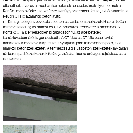
cement kötőanyagú javítóhabarcsokat javasolt alkalmazni, melyek jobban
ellenállnak a víz és a mechanikai hatások roncsolásának. Ilyen termék a
RenDo, mely szürke, illetve fehér színű gyorscement felületjavító, valamint a
ReCon CT Fix általános betonjavító.
Kimagasló igénybevételek esetén és vasbeton szerkezetekhez a ReCon
termékcsalád R3-as minősítésű javítóhabarcs-rendszere a megoldás. A
Kontakt CT a kiemelkedően jó tapadáson túl az acélbetétek
korrózióvédelméről is gondoskodik. A CT Max és CT Mix betonjavító
habarcsok a meglévő alapfelület anyagánál jobb minőségben pótolják a
hiányzó betonszerkezetet. A termékcsalád a vasbeton szerkezetek javításán
túl beton padlószerkezetek felületjavítására, illetve utólagos lejtésképzésre
is alkalmas.