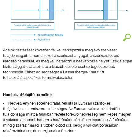
Acélok tisztázását követően fel kell térképezni a meglévő szerkezet
tulajdonságait. Ismernünk kell a szerkezet anyagát, a szerkezetet érő
károsító hatásokat, és meg kell határozni a beavatkozás helyét. Ezek alapján
biztonsággal kiválasztható a kitűzött cél eléréséhez legcélszerűbb
technológia. Ehhez ad segítséget a Lassersberger-Knauf Kft.
felhasználásspecifikus termékválasztéka.
Homlokzatfelújító termékek
Nedves, enyhén sóterhelt falak felújítása Eurosan szárító- és
felújítóvakolat-rendszerrel lehetséges. Az Eurosan vakolatok hidrofób
tulajdonsága miatt a falakban felfelé törekvő nedvesség nem képes mélyen
a vakolatba hatolni, hanem a határfelület közelében elpárolog. A falfelület
mindig száraz marad, a vízben oldott sók pedig a vakolat pórusaiban
raktározódnak el, de nem jutnak a felszínre.