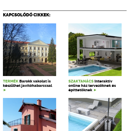
KAPCSOLÓDÓ CIKKEK:
TERMÉK
Barokk vakolat is
SZAKTANÁCS
Interaktív
készülhet javítóhabarccsal
online ház tervezőknek és
építtetőknek