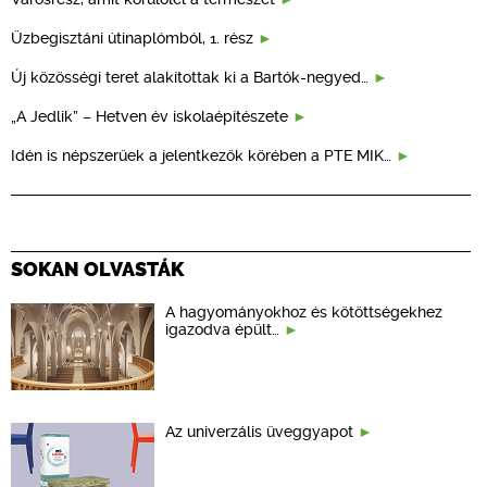
Üzbegisztáni útinaplómból, 1. rész
Új közösségi teret alakítottak ki a Bartók-negyed…
„A Jedlik” – Hetven év iskolaépítészete
Idén is népszerűek a jelentkezők körében a PTE MIK…
SOKAN OLVASTÁK
A hagyományokhoz és kötöttségekhez
igazodva épült…
Az univerzális üveggyapot