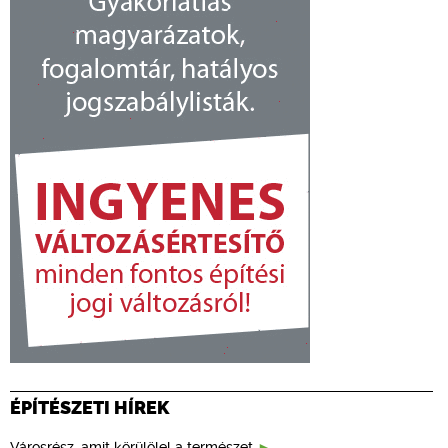
ÉPÍTÉSZETI HÍREK
Városrész, amit körülölel a természet