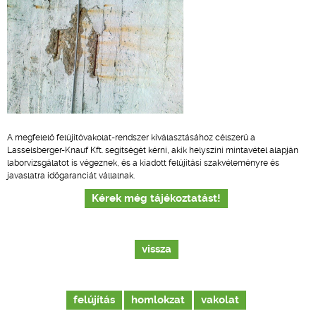
A megfelelő felújítóvakolat-rendszer kiválasztásához célszerű a
Lasselsberger-Knauf Kft. segítségét kérni, akik helyszíni mintavétel alapján
laborvizsgálatot is végeznek, és a kiadott felújítási szakvéleményre és
javaslatra időgaranciát vállalnak.
Kérek még tájékoztatást!
vissza
felújítás
homlokzat
vakolat