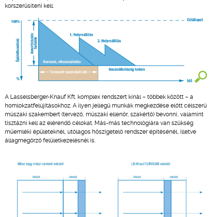
korszerűsíteni kell.
A Lasselsberger-Knauf Kft. komplex rendszert kínál – többek között – a
homlokzatfelújításokhoz. A ilyen jellegű munkák megkezdése előtt célszerű
műszaki szakembert (tervező, műszaki ellenőr, szakértő) bevonni, valamint
tisztázni kell az elérendő célokat. Más-más technológiára van szükség
műemléki épületeknél, utólagos hőszigetelő rendszer építésénél, illetve
állagmegőrző felületkezelésnél is.