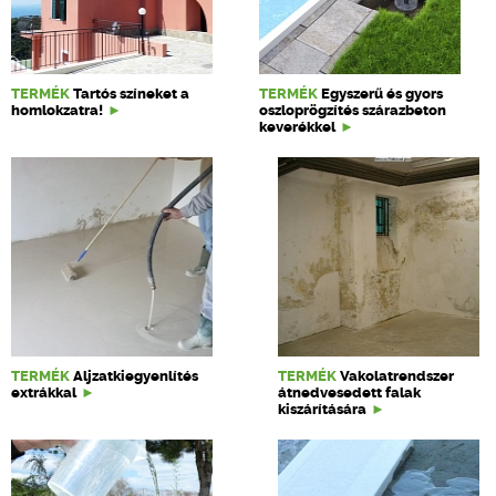
TERMÉK
Tartós színeket a
TERMÉK
Egyszerű és gyors
homlokzatra!
oszloprögzítés szárazbeton
keverékkel
TERMÉK
Aljzatkiegyenlítés
TERMÉK
Vakolatrendszer
extrákkal
átnedvesedett falak
kiszárítására