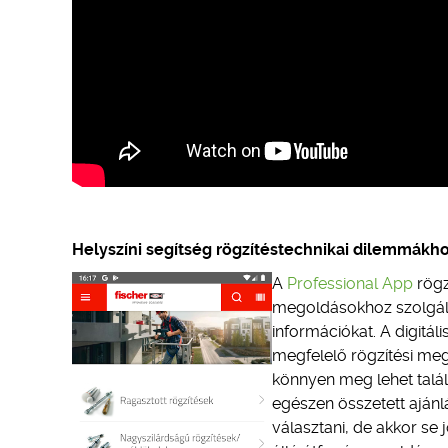
Helyszíni segítség rögzítéstechnikai dilemmákh
A
Professional App
rögz
megoldásokhoz szolgáló
információkat. A digitá
megfelelő rögzítési meg
könnyen meg lehet talál
egészen összetett ajánl
választani, de akkor se