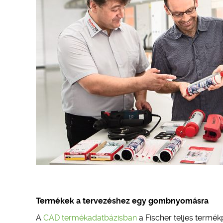
Termékek a tervezéshez egy gombnyomásra
A
CAD termékadatbázisban
a Fischer teljes termék