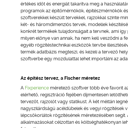
értékes időt és energiát takarítva meg a használat
programok az építőmérnökök, építészmérnökök és 
szoftverekkel készült tervekkel, rajzokkal szinte 
két- és háromdimenziós tervek, modellek készítésér
konkrét termékek tulajdonságait a tervnek, ami íg
milyen előnye van annak, ha nem kell vesződni a fe
egyéb rögzítéstechnikai eszközök tervbe illeszté
termék adatbázis megteszi, és kezeli a tervező he
szoftverbe egy mozdulattal lehet importálni az adat
Az építész tervez, a Fischer méretez
A
Fixperience
méretező szoftver több éve favorit
elérhető, regisztráció fejében díjmentesen letölth
tervezőt, rajzolót vagy statikust. A két méltán legn
nagyszilárdságú acéldübelek és vegyi rögzítések v
lépcsőkorlátok rögzítésének méretezésében segít. 
alkalmazásokat célzottan és költséghatékonyan lehet