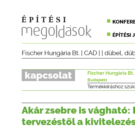
KONFER
ÉPÍTÉSI 
Fischer Hungária Bt.
|
CAD
| |
dübel
,
düb
kapcsolat
Fischer Hungária Bt.
Budapest
Termékkiíráshoz szük
Akár zsebre is vágható:
tervezéstől a kivitelezé