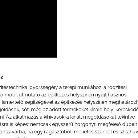
oz
ítéstechnikai gyorssegély a terepi munkához: a rögzítési
 mobil útmutató az építkezés helyszínén nyújt hasznos
lis ismertető segítségével az építkezés helyszínén meghatároz
oldások, sőt, még az adott termékeket kínáló helyi kereskedő
ni. Az alkalmazás a kihívásokra kínált megoldásokat tekintve
ásra is képes: nemcsak egyszerű horgonyt, megfelelő dübelt 
 jön zavarba, ha egy ragasztóból, menetes szárból és szitahü