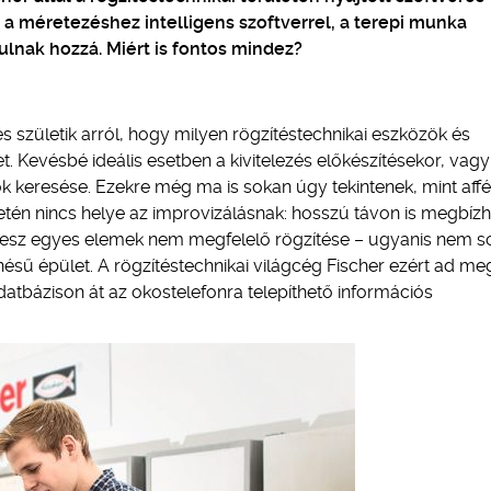
a méretezéshez intelligens szoftverrel, a terepi munka
ulnak hozzá. Miért is fontos mindez?
s születik arról, hogy milyen rögzítéstechnikai eszközök és
t. Kevésbé ideális esetben a kivitelezés előkészítésekor, vag
 keresése. Ezekre még ma is sokan úgy tekintenek, mint affé
letén nincs helye az improvizálásnak: hosszú távon is megbíz
a lesz egyes elemek nem megfelelő rögzítése – ugyanis nem s
sű épület. A rögzítéstechnikai világcég Fischer ezért ad me
atbázison át az okostelefonra telepíthető információs