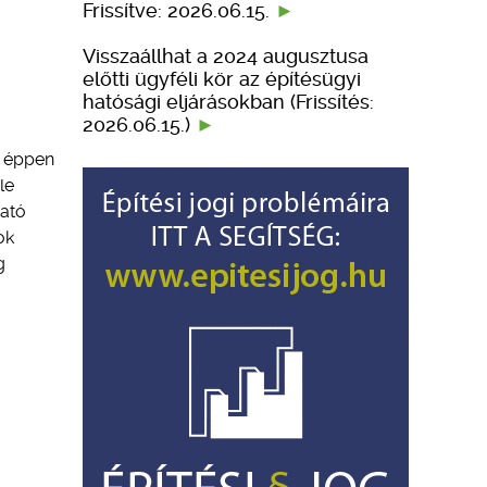
Frissítve: 2026.06.15.
Visszaállhat a 2024 augusztusa
előtti ügyféli kör az építésügyi
hatósági eljárásokban (Frissítés:
2026.06.15.)
y éppen
le
ható
ok
g