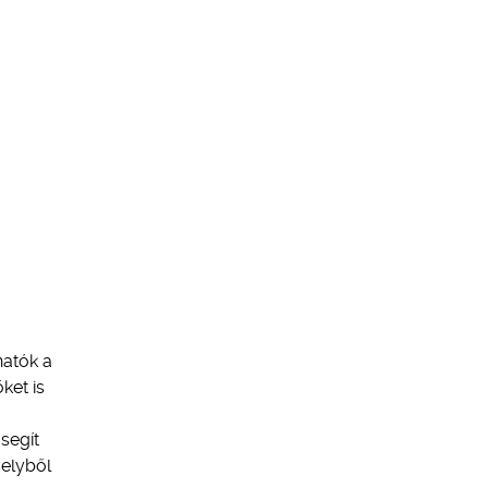
hatók a
ket is
segít
velyből