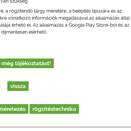
 van szükség.
e, a rögzítendő tárgy méretére, a beépítés típusára és az
kre vonatkozó információk megadásával az alkalmazás által k
kálája érhető el. Az alkalmazás a Google Play Store-ból és az
 díjmentesen elérhető.
 még tájékoztatást!
vissza
méretezés
rögzítéstechnika