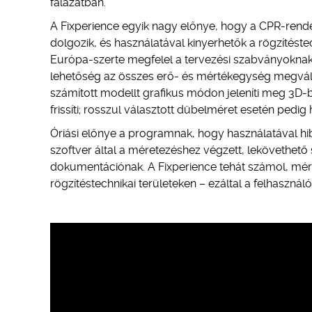
falazatban.
A Fixperience egyik nagy előnye, hogy a CPR-rend
dolgozik, és használatával kinyerhetők a rögzítést
Európa-szerte megfelel a tervezési szabványoknak 
lehetőség az összes erő- és mértékegység megválas
számított modellt grafikus módon jeleníti meg 3D-
frissíti; rosszul választott dübelméret esetén pedig
Óriási előnye a programnak, hogy használatával hib
szoftver által a méretezéshez végzett, lekövethető
dokumentációnak. A Fixperience tehát számol, mér
rögzítéstechnikai területeken – ezáltal a felhaszná