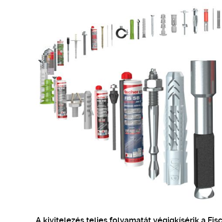
A kivitelezés teljes folyamatát végigkísérik a Fis