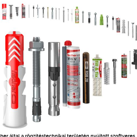
cher által a rögzítéstechnikai területén nyújtott szoftveres