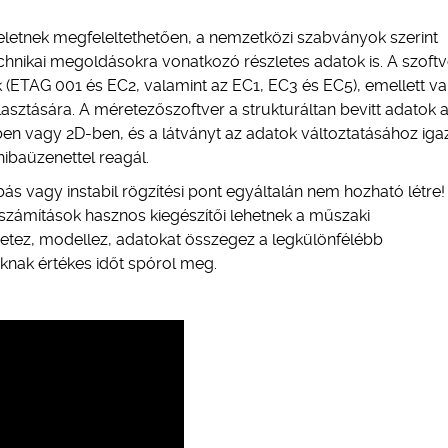
eletnek megfeleltethetően, a nemzetközi szabványok szerint
echnikai megoldásokra vonatkozó részletes adatok is. A szoftv
(ETAG 001 és EC2, valamint az EC1, EC3 és EC5), emellett v
ztására. A méretezőszoftver a strukturáltan bevitt adatok 
ben vagy 2D-ben, és a látványt az adatok változtatásához ig
 hibaüzenettel reagál.
ás vagy instabil rögzítési pont egyáltalán nem hozható létre!
 számítások hasznos kiegészítői lehetnek a műszaki
etez, modellez, adatokat összegez a legkülönfélébb
lóknak értékes időt spórol meg.