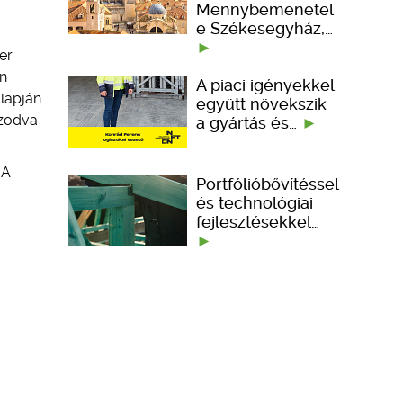
Mennybemenetel
e Székesegyház,…
er
an
A piaci igényekkel
alapján
együtt növekszik
azodva
a gyártás és…
 A
Portfólióbővítéssel
és technológiai
fejlesztésekkel…