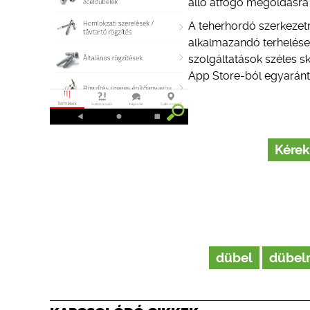
álló átfogó megoldásra
A teherhordó szerkezetr
alkalmazandó terhelése
szolgáltatások széles s
App Store-ból egyaránt
Kérek
dübel
dübel