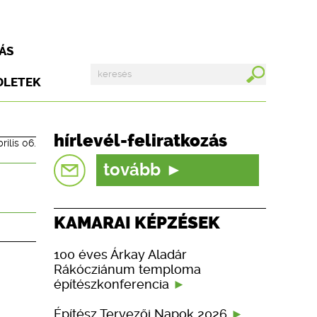
ÁS
DLETEK
hírlevél-feliratkozás
rilis 06.
tovább
KAMARAI KÉPZÉSEK
100 éves Árkay Aladár
Rákócziánum temploma
építészkonferencia
Építész Tervezői Napok 2026