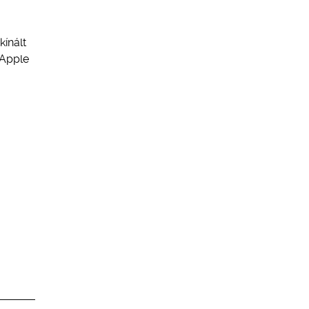
ínált
 Apple