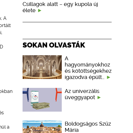
Csillagok alatt – egy kupola új
élete
. A
rtált
i,
s
SOKAN OLVASTÁK
AD
A
hagyományokhoz
és kötöttségekhez
igazodva épült…
Az univerzális
lokban
üveggyapot
és
Boldogságos Szűz
nül a
Mária