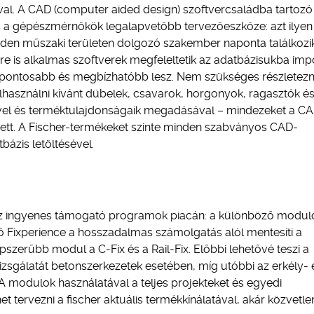
ával. A CAD (computer aided design) szoftvercsaládba tartozó
a gépészmérnökök legalapvetőbb tervezőeszköze: azt ilyen
minden műszaki területen dolgozó szakember naponta találkozik
e is alkalmas szoftverek megfeleltetik az adatbázisukba impo
y pontosabb és megbízhatóbb lesz. Nem szükséges részletezn
lhasználni kívánt dübelek, csavarok, horgonyok, ragasztók é
sével és terméktulajdonságaik megadásával – mindezeket a C
lyett. A Fischer-termékeket szinte minden szabványos CAD-
bázis letöltésével.
 az ingyenes támogató programok piacán: a különböző modu
ető Fixperience a hosszadalmas számolgatás alól mentesíti a
épszerűbb modul a C-Fix és a Rail-Fix. Előbbi lehetővé teszi a
izsgálatát betonszerkezetek esetében, míg utóbbi az erkély- 
A modulok használatával a teljes projekteket és egyedi
 tervezni a fischer aktuális termékkínálatával, akár közvetle