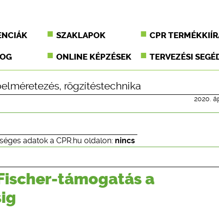
ENCIÁK
SZAKLAPOK
CPR TERMÉKKIÍR
JOG
ONLINE KÉPZÉSEK
TERVEZÉSI SEGÉ
elméretezés
,
rögzítéstechnika
2020. áp
séges adatok a CPR.hu oldalon:
nincs
 Fischer-támogatás a
sig