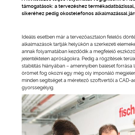
támogatások: a tervezéshez termékadatbázissal, 
sikeréhez pedig okostelefonos alkalmazással jár
Ideális esetben már a tervezőasztalon felelős dönté
alkalmazások tartják helyükön a szerkezeti elemeke
annak folyamatában kezdődik a megfelelő eszközök
jelentéktelen apróságokra. Pedig a rögzítések terü
stabilitás hiányában – amennyiben baleset forrás
örömet fog okozni egy még oly imponáló megjelené
minden segítséget a méretező szoftvertől a CAD-ad
gyorssegélyig.