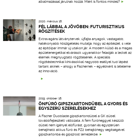
alkalmazással járulnak hozzá. Miért is fontos mindez?
2020. március 18.
FÉL LÁBBAL A JÖVŐBEN: FUTURISZTIKUS
RÖGZÍTÉSEK
Extravagáns látványtervek, újfajta anyagok, vastagabb,
hatékonyabb hőszigetelés mutatja, hogy az építészet, s vele
az építőipar immár új utakon jár. A modern külső és a magas
épületenergetikai elvárások ugyanakkor feladják a leckét az
elemek megnyugtató rögzítésének. A speciális
rögzítéstechnikai kihívásokkal nagyobb eséllyel tud lépést
tartani, akinek – ahogy a Fischernek – egyébként is lételeme
az innováció.
2019. október 18.
ÖNFÚRÓ GIPSZKARTONDÜBEL A GYORS ÉS
EGYSZERŰ SZERELÉSEKHEZ
A Fischer Duoblade gipszkartondübel a GK dübel
továbbfejlesztett változata. A fém fúróheggyel készülő
dübel nem igényel előfúrást, gyorsan és egyszerűen
behajtható akkus fúró és PZ2 behajtóhegy segítségével
gipszkartonba és gipszrost lemezekbe.