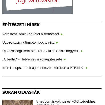
ÉPÍTÉSZETI HÍREK
Városrész, amit körülölel a természet
Üzbegisztáni útinaplómból, 1. rész
Új közösségi teret alakítottak ki a Bartók-negyed…
„A Jedlik” – Hetven év iskolaépítészete
Idén is népszerűek a jelentkezők körében a PTE MIK…
SOKAN OLVASTÁK
A hagyományokhoz és kötöttségekhez