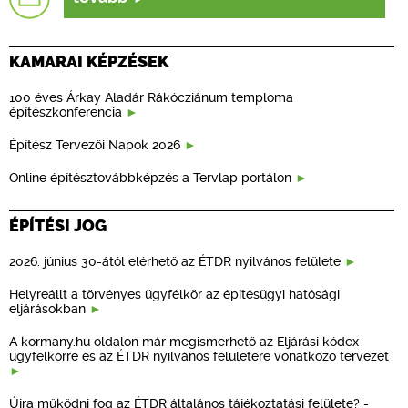
KAMARAI KÉPZÉSEK
100 éves Árkay Aladár Rákócziánum temploma
építészkonferencia
Építész Tervezői Napok 2026
Online építésztovábbképzés a Tervlap portálon
ÉPÍTÉSI JOG
2026. június 30-ától elérhető az ÉTDR nyilvános felülete
Helyreállt a törvényes ügyfélkör az építésügyi hatósági
eljárásokban
A kormany.hu oldalon már megismerhető az Eljárási kódex
ügyfélkörre és az ÉTDR nyilvános felületére vonatkozó tervezet
Újra működni fog az ÉTDR általános tájékoztatási felülete? -