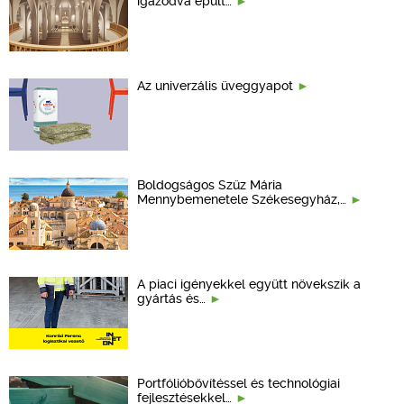
igazodva épült…
Az univerzális üveggyapot
Boldogságos Szűz Mária
Mennybemenetele Székesegyház,…
A piaci igényekkel együtt növekszik a
gyártás és…
Portfólióbővítéssel és technológiai
fejlesztésekkel…