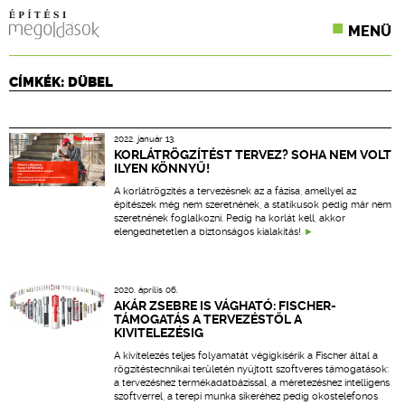
MENÜ
KONFERENCIÁK
CÍMKÉK: DÜBEL
SZAKLAPOK
2022. január 13.
CPR TERMÉKKIÍRÁS
KORLÁTRÖGZÍTÉST TERVEZ? SOHA NEM VOLT
ILYEN KÖNNYŰ!
ÉPÍTÉSI JOG
A korlátrögzítés a tervezésnek az a fázisa, amellyel az
építészek még nem szeretnének, a statikusok pedig már nem
szeretnének foglalkozni. Pedig ha korlát kell, akkor
ONLINE KÉPZÉSEK
elengedhetetlen a biztonságos kialakítás!
TERVEZÉSI SEGÉDLETEK
2020. április 06.
AKÁR ZSEBRE IS VÁGHATÓ: FISCHER-
TÁMOGATÁS A TERVEZÉSTŐL A
KIVITELEZÉSIG
A kivitelezés teljes folyamatát végigkísérik a Fischer által a
rögzítéstechnikai területén nyújtott szoftveres támogatások:
a tervezéshez termékadatbázissal, a méretezéshez intelligens
szoftverrel, a terepi munka sikeréhez pedig okostelefonos