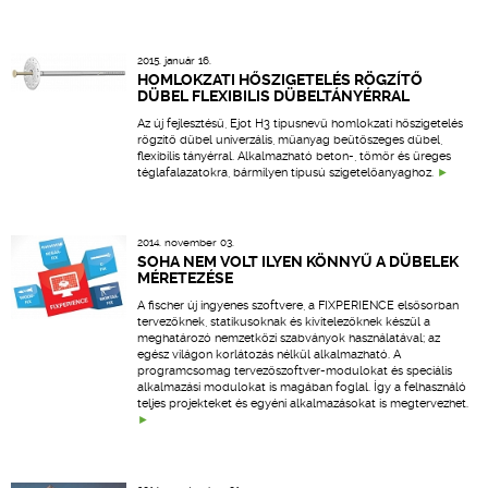
2015. január 16.
HOMLOKZATI HŐSZIGETELÉS RÖGZÍTŐ
DÜBEL FLEXIBILIS DÜBELTÁNYÉRRAL
Az új fejlesztésű, Ejot H3 típusnevű homlokzati hőszigetelés
rögzítő dübel univerzális, műanyag beütőszeges dübel,
flexibilis tányérral. Alkalmazható beton-, tömör és üreges
téglafalazatokra, bármilyen típusú szigetelőanyaghoz.
2014. november 03.
SOHA NEM VOLT ILYEN KÖNNYŰ A DÜBELEK
MÉRETEZÉSE
A fischer új ingyenes szoftvere, a FIXPERIENCE elsősorban
tervezőknek, statikusoknak és kivitelezőknek készül a
meghatározó nemzetközi szabványok használatával; az
egész világon korlátozás nélkül alkalmazható. A
programcsomag tervezőszoftver-modulokat és speciális
alkalmazási modulokat is magában foglal. Így a felhasználó
teljes projekteket és egyéni alkalmazásokat is megtervezhet.