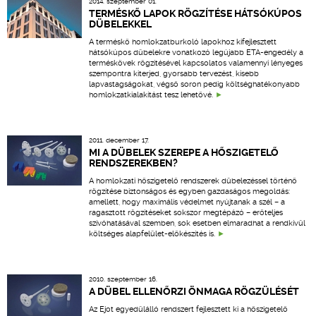
2014. szeptember 01.
TERMÉSKŐ LAPOK RÖGZÍTÉSE HÁTSÓKÚPOS
DÜBELEKKEL
A terméskő homlokzatburkoló lapokhoz kifejlesztett
hátsókúpos dübelekre vonatkozó legújabb ETA-engedély a
terméskövek rögzítésével kapcsolatos valamennyi lényeges
szempontra kiterjed, gyorsabb tervezést, kisebb
lapvastagságokat, végső soron pedig költséghatékonyabb
homlokzatkialakítást tesz lehetővé.
2011. december 17.
MI A DÜBELEK SZEREPE A HŐSZIGETELŐ
RENDSZEREKBEN?
A homlokzati hőszigetelő rendszerek dübelezéssel történő
rögzítése biztonságos és egyben gazdaságos megoldás:
amellett, hogy maximális védelmet nyújtanak a szél – a
ragasztott rögzítéseket sokszor megtépázó – erőteljes
szívóhatásával szemben, sok esetben elmaradhat a rendkívül
költséges alapfelület-előkészítés is.
2010. szeptember 16.
A DÜBEL ELLENŐRZI ÖNMAGA RÖGZÜLÉSÉT
Az Ejot egyedülálló rendszert fejlesztett ki a hőszigetelő