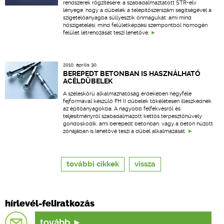
rendszerek rögzítésére: a szabadalmaztatott STR-elv
lényege, hogy a dübelek a telepítőszerszám segítségével a
szigetelőanyagba süllyesztik önmagukat, ami mind
hőszigetelési, mind felületképzési szempontból homogén
felület létrehozását teszi lehetővé.
2010. április 30.
BEREPEDT BETONBAN IS HASZNÁLHATÓ
ACÉLDÜBELEK
A széleskörű alkalmazhatóság érdekében négyféle
fejformával készülő FH II dübelek tökéletesen illeszkednek
az építőanyagokba. A nagyobb felfekvésről és
teljesítményről szabadalmazott kettős terpesztőhüvely
gondoskodik, ami berepedt betonban, vagy a beton húzott
zónájában is lehetővé teszi a dübel alkalmazását.
további cikkek
vissza
hírlevél-feliratkozás
tovább