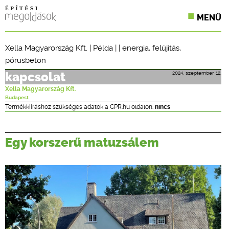
MENÜ
KONFERENCIÁK
Xella Magyarország Kft.
|
Példa
| |
energia
,
felújítás
,
pórusbeton
SZAKLAPOK
2024. szeptember 12.
kapcsolat
CPR TERMÉKKIÍRÁS
Xella Magyarország Kft.
Budapest
ÉPÍTÉSI JOG
Termékkiíráshoz szükséges adatok a CPR.hu oldalon:
nincs
ONLINE KÉPZÉSEK
Egy korszerű matuzsálem
TERVEZÉSI SEGÉDLETEK