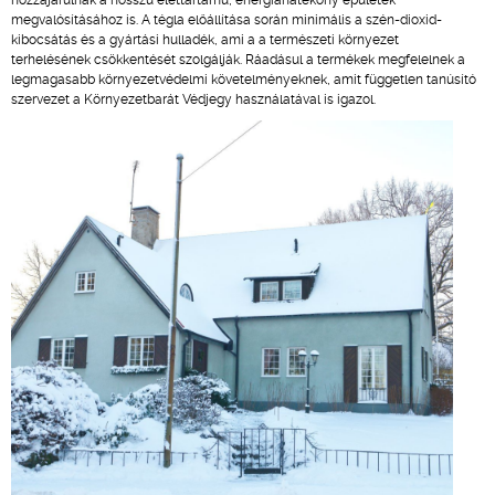
hozzájárulnak a hosszú élettartamú, energiahatékony épületek
megvalósításához is. A tégla előállítása során minimális a szén-dioxid-
kibocsátás és a gyártási hulladék, ami a a természeti környezet
terhelésének csökkentését szolgálják. Ráadásul a termékek megfelelnek a
legmagasabb környezetvédelmi követelményeknek, amit független tanúsító
szervezet a Környezetbarát Védjegy használatával is igazol.