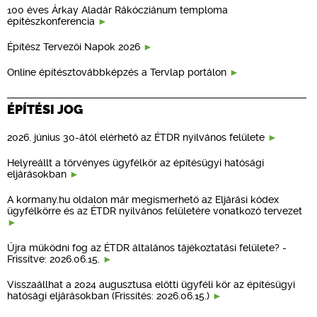
100 éves Árkay Aladár Rákócziánum temploma
építészkonferencia
Építész Tervezői Napok 2026
Online építésztovábbképzés a Tervlap portálon
ÉPÍTÉSI JOG
2026. június 30-ától elérhető az ÉTDR nyilvános felülete
Helyreállt a törvényes ügyfélkör az építésügyi hatósági
eljárásokban
A kormany.hu oldalon már megismerhető az Eljárási kódex
ügyfélkörre és az ÉTDR nyilvános felületére vonatkozó tervezet
Újra működni fog az ÉTDR általános tájékoztatási felülete? -
Frissítve: 2026.06.15.
Visszaállhat a 2024 augusztusa előtti ügyféli kör az építésügyi
hatósági eljárásokban (Frissítés: 2026.06.15.)