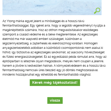
Az Ytong márka egyet jelent a minőséggel és a hosszú távú
fenntarthatósággal. Egy ígéret arra, hogy a legjobb végeredményt nyújtja a
magánépíttetők számára, hisz az otthon megvalósításakor elsődleges
szempont a család védelme és a béke megteremtése. Az egészséges
életmód ma már alapvető emberi szükséglet, különösen a
légszennyezettség, a zajterhelés és elektroszmog korában. Homogén
anyagszerkezetéből adódóan a különböző csomópontoknál nem alakul ki
hőhíd, így biztosítva az egészséges lakóklímát, az alacsony hőveszteséget
és fűtési energiaszükségletet. Ez az egyedülálló példa rámutat arra, hogy az
építőiparban is léteznek olyan megoldások, melyek nem csupán a jelenre,
hanem a jövőre is kedvezően hatnak. A környezetvédelem és a hosszú távú
fenntarthatóság nemcsak üres beszéd: egy jó döntés meghozatalával
mindenki hozzájárulhat egy élhetőbb és fenntarthatóbb világhoz.
Kérek még tájékoztatást!
vissza