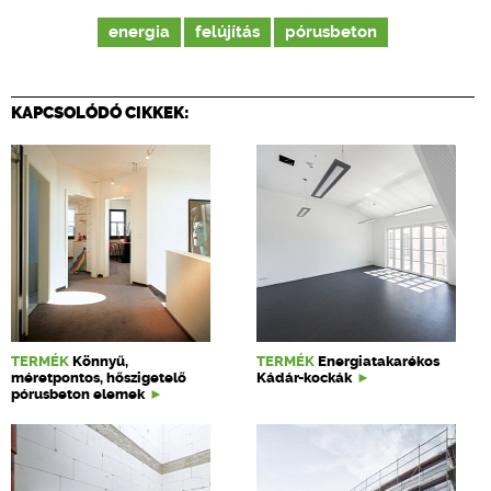
energia
felújítás
pórusbeton
KAPCSOLÓDÓ CIKKEK:
TERMÉK
Könnyű,
TERMÉK
Energiatakarékos
méretpontos, hőszigetelő
Kádár-kockák
pórusbeton elemek