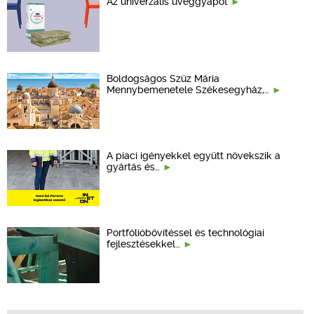
Az univerzális üveggyapot
Boldogságos Szűz Mária
Mennybemenetele Székesegyház,…
A piaci igényekkel együtt növekszik a
gyártás és…
Portfólióbővítéssel és technológiai
fejlesztésekkel…