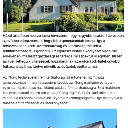
Házat általában hosszú távra tervezünk – egy nagyobb családi ház esetén
a jövőbeli elképzelés az, hogy több generációnak készül, így a
tervezéskor célszerű az értékállóság és a tartósság mellett a
fenntarthatóságra is gondolni. Ez egyrészt fontos a környezet védelme
érdekében, másrészt gazdasági és társadalmi aspektus is egyben, hiszen
az ilyen jellegű kivitelezések hozzájárulnak az erőforrások hatékonyabb
felhasználásához, illetve növelik az épületek élettartamát.
Az Ytong téglával elért fenntarthatósági sikertörténet, az Yxhults
pórusbetonból – mely falazóelem később az Ytong márkanevet kapta –
1930-ban épített első ház, kitűnő példa a fenntarthatóságra. Ez a majdnem
100 éves családi ház 20 cm vastag Ytong téglából épült, ami tökéletesen
ellenállt a különböző évszakok időjárási viszontagságainak, így bizonyítva a
falazóelem tartósságát és hatékonyságát.