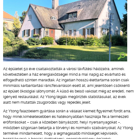
Az épületet 50 éve csatlakoztatták a városi távfűtési hálózatra, aminek
következtében a ház energiaköltségei mind a mai napig az elvárható és
elfogadható szinten maradtak. Az ingatlan hosszú élettartama során csak
minimális karbantartási ráncfelvarráson esett át, ami jelentősen csökkenti
az épület ökológiai lábnyomát. A külső és belső vakolat még az eredeti, nem
igényelt restaurálást. Az Ytong téglák megőrizték stabilitásukat, az évek
alatt nem mutatták zsugorodás vagy repedés jeleit.
Az Ytong falazóelem gyártása során a vállalat kiemelt figyelmet fordít arra,
hogy minél kíméletesebben és hatékonyabban használja fel a természeti
erőforrásokat – csak a közelben bányászott, helyi nyersanyagokat –,
miközben szigorúan betartja a törvényi és normatív szabványokat. Az Ytong
termékei mindamellett, hogy a legmagasabb minőséget képviselik,