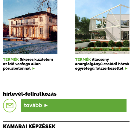
TERMÉK
Sikeres küzdelem
TERMÉK
Alacsony
az idő vasfoga ellen –
energiaigényű családi házak
pórusbetonnal
egyrétegű falszerkezettel
hírlevél-feliratkozás
tovább
KAMARAI KÉPZÉSEK