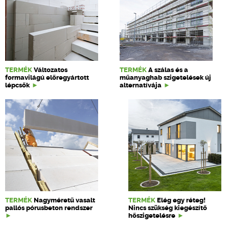
TERMÉK
Változatos
TERMÉK
A szálas és a
formavilágú előregyártott
műanyaghab szigetelések új
lépcsők
alternatívája
TERMÉK
Nagyméretű vasalt
TERMÉK
Elég egy réteg!
pallós pórusbeton rendszer
Nincs szükség kiegészítő
hőszigetelésre