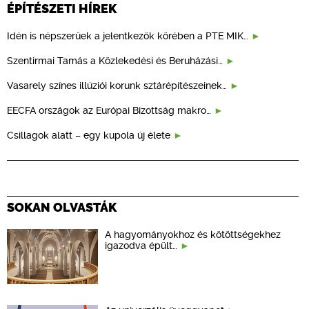
ÉPÍTÉSZETI HÍREK
Idén is népszerűek a jelentkezők körében a PTE MIK…
Szentirmai Tamás a Közlekedési és Beruházási…
Vasarely színes illúziói korunk sztárépítészeinek…
EECFA országok az Európai Bizottság makro…
Csillagok alatt – egy kupola új élete
SOKAN OLVASTÁK
A hagyományokhoz és kötöttségekhez
igazodva épült…