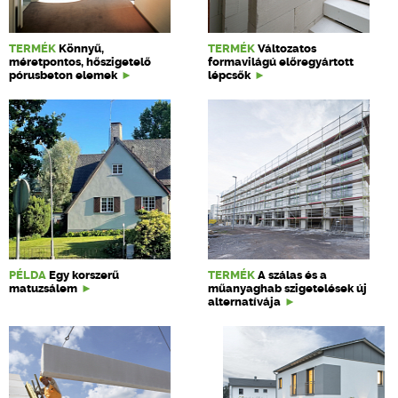
TERMÉK
Könnyű,
TERMÉK
Változatos
méretpontos, hőszigetelő
formavilágú előregyártott
pórusbeton elemek
lépcsők
PÉLDA
Egy korszerű
TERMÉK
A szálas és a
matuzsálem
műanyaghab szigetelések új
alternatívája