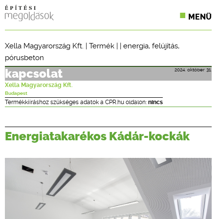
MENÜ
KONFERENCIÁK
Xella Magyarország Kft.
|
Termék
| |
energia
,
felújítás
,
pórusbeton
SZAKLAPOK
2024. október 31.
kapcsolat
CPR TERMÉKKIÍRÁS
Xella Magyarország Kft.
Budapest
ÉPÍTÉSI JOG
Termékkiíráshoz szükséges adatok a CPR.hu oldalon:
nincs
ONLINE KÉPZÉSEK
Energiatakarékos Kádár-kockák
TERVEZÉSI SEGÉDLETEK