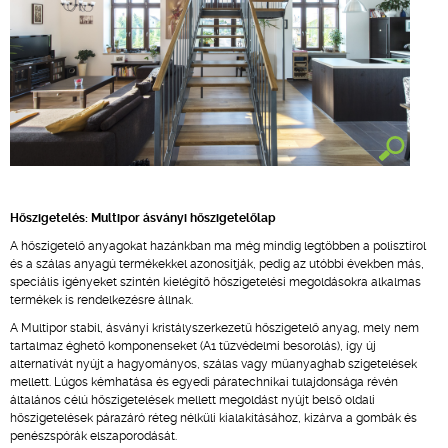
Hőszigetelés: Multipor ásványi hőszigetelőlap
A hőszigetelő anyagokat hazánkban ma még mindig legtöbben a polisztirol
és a szálas anyagú termékekkel azonosítják, pedig az utóbbi években más,
speciális igényeket szintén kielégítő hőszigetelési megoldásokra alkalmas
termékek is rendelkezésre állnak.
A Multipor stabil, ásványi kristályszerkezetű hőszigetelő anyag, mely nem
tartalmaz éghető komponenseket (A1 tűzvédelmi besorolás), így új
alternatívát nyújt a hagyományos, szálas vagy műanyaghab szigetelések
mellett. Lúgos kémhatása és egyedi páratechnikai tulajdonsága révén
általános célú hőszigetelések mellett megoldást nyújt belső oldali
hőszigetelések párazáró réteg nélküli kialakításához, kizárva a gombák és
penészspórák elszaporodását.