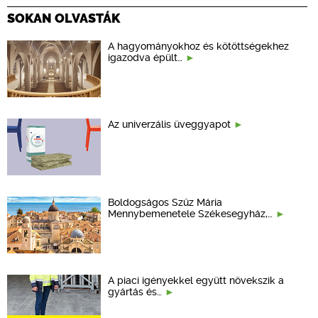
SOKAN OLVASTÁK
A hagyományokhoz és kötöttségekhez
igazodva épült…
Az univerzális üveggyapot
Boldogságos Szűz Mária
Mennybemenetele Székesegyház,…
A piaci igényekkel együtt növekszik a
gyártás és…