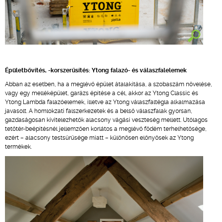
Épületbővítés, -korszerűsítés: Ytong falazó- és válaszfalelemek
Abban az esetben, ha a meglévő épület átalakítása, a szobaszám növelése,
vagy egy melléképület, garázs építése a cél, akkor az Ytong Classic és
Ytong Lambda falazóelemek, illetve az Ytong válaszfaltégla alkalmazása
javasolt. A homlokzati falszerkezetek és a belső válaszfalak gyorsan,
gazdaságosan kivitelezhetők alacsony vágási veszteség mellett. Utólagos
tetőtér-beépítésnél jellemzően korlátos a meglévő födém terhelhetősége,
ezért – alacsony testsűrűsége miatt – különösen előnyösek az Ytong
termékek.