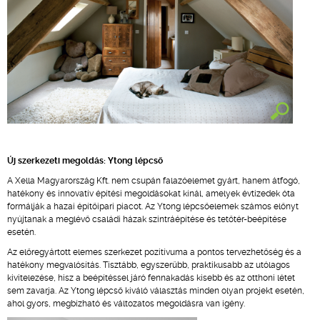
Új szerkezeti megoldás: Ytong lépcső
A Xella Magyarország Kft. nem csupán falazóelemet gyárt, hanem átfogó,
hatékony és innovatív építési megoldásokat kínál, amelyek évtizedek óta
formálják a hazai építőipari piacot. Az Ytong lépcsőelemek számos előnyt
nyújtanak a meglévő családi házak szintráépítése és tetőtér-beépítése
esetén.
Az előregyártott elemes szerkezet pozitívuma a pontos tervezhetőség és a
hatékony megvalósítás. Tisztább, egyszerűbb, praktikusabb az utólagos
kivitelezése, hisz a beépítéssel járó fennakadás kisebb és az otthoni létet
sem zavarja. Az Ytong lépcső kiváló választás minden olyan projekt esetén,
ahol gyors, megbízható és változatos megoldásra van igény.