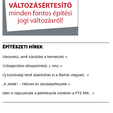
ÉPÍTÉSZETI HÍREK
Városrész, amit körülölel a természet
Üzbegisztáni útinaplómból, 1. rész
Új közösségi teret alakítottak ki a Bartók-negyed…
„A Jedlik” – Hetven év iskolaépítészete
Idén is népszerűek a jelentkezők körében a PTE MIK…