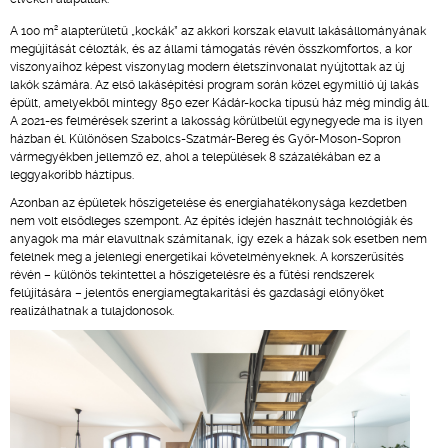
2
A 100 m
alapterületű „kockák” az akkori korszak elavult lakásállományának
megújítását célozták, és az állami támogatás révén összkomfortos, a kor
viszonyaihoz képest viszonylag modern életszínvonalat nyújtottak az új
lakók számára. Az első lakásépítési program során közel egymillió új lakás
épült, amelyekből mintegy 850 ezer Kádár-kocka típusú ház még mindig áll.
A 2021-es felmérések szerint a lakosság körülbelül egynegyede ma is ilyen
házban él. Különösen Szabolcs-Szatmár-Bereg és Győr-Moson-Sopron
vármegyékben jellemző ez, ahol a települések 8 százalékában ez a
leggyakoribb háztípus.
Azonban az épületek hőszigetelése és energiahatékonysága kezdetben
nem volt elsődleges szempont. Az építés idején használt technológiák és
anyagok ma már elavultnak számítanak, így ezek a házak sok esetben nem
felelnek meg a jelenlegi energetikai követelményeknek. A korszerűsítés
révén – különös tekintettel a hőszigetelésre és a fűtési rendszerek
felújítására – jelentős energiamegtakarítási és gazdasági előnyöket
realizálhatnak a tulajdonosok.