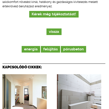
lakókomfort növelést kínál, hatékony és gazdaságos kivitelezés mellett
értéknövelő beruházást eredményez.
Kérek még tájékoztatást!
vissza
energia
felújítás
pórusbeton
KAPCSOLÓDÓ CIKKEK: