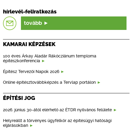
hírlevél-feliratkozás
tovább
KAMARAI KÉPZÉSEK
100 éves Árkay Aladár Rákócziánum temploma
építészkonferencia
Építész Tervezői Napok 2026
Online építésztovábbképzés a Tervlap portálon
ÉPÍTÉSI JOG
2026. június 30-ától elérhető az ÉTDR nyilvános felülete
Helyreállt a törvényes ügyfélkör az építésügyi hatósági
eljárásokban