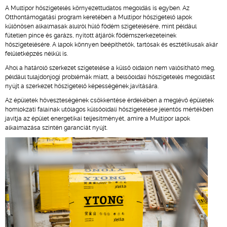
A Multipor hőszigetelés környezettudatos megoldás is egyben. Az
Otthontámogatási program keretében a Multipor hőszigetelő lapok
különösen alkalmasak alulról hűlő födém szigetelésére, mint például
fűtetlen pince és garázs, nyitott átjárók födémszerkezeteinek
hőszigetelésére. A lapok könnyen beépíthetők, tartósak és esztétikusak akár
felületképzés nélkül is.
Ahol a határoló szerkezet szigetelése a külső oldalon nem valósítható meg,
például tulajdonjogi problémák miatt, a belsőoldali hőszigetelés megoldást
nyújt a szerkezet hőszigetelő képességének javítására.
Az épületek hőveszteségének csökkentése érdekében a meglévő épületek
homlokzati falainak utólagos külsőoldali hőszigetelése jelentős mértékben
javítja az épület energetikai teljesítményét, amire a Multipor lapok
alkalmazása szintén garanciát nyújt.