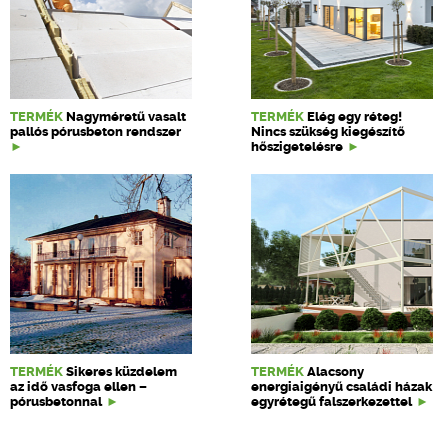
TERMÉK
Nagyméretű vasalt
TERMÉK
Elég egy réteg!
pallós pórusbeton rendszer
Nincs szükség kiegészítő
hőszigetelésre
TERMÉK
Sikeres küzdelem
TERMÉK
Alacsony
az idő vasfoga ellen –
energiaigényű családi házak
pórusbetonnal
egyrétegű falszerkezettel