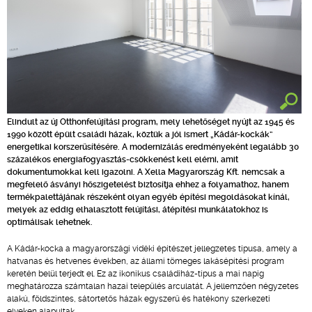
Elindult az új Otthonfelújítási program, mely lehetőséget nyújt az 1945 és
1990 között épült családi házak, köztük a jól ismert „Kádár-kockák”
energetikai korszerűsítésére. A modernizálás eredményeként legalább 30
százalékos energiafogyasztás-csökkenést kell elérni, amit
dokumentumokkal kell igazolni. A Xella Magyarország Kft. nemcsak a
megfelelő ásványi hőszigetelést biztosítja ehhez a folyamathoz, hanem
termékpalettájának részeként olyan egyéb építési megoldásokat kínál,
melyek az eddig elhalasztott felújítási, átépítési munkálatokhoz is
optimálisak lehetnek.
A Kádár-kocka a magyarországi vidéki építészet jellegzetes típusa, amely a
hatvanas és hetvenes években, az állami tömeges lakásépítési program
keretén belül terjedt el. Ez az ikonikus családiház-típus a mai napig
meghatározza számtalan hazai település arculatát. A jellemzően négyzetes
alakú, földszintes, sátortetős házak egyszerű és hatékony szerkezeti
elveken alapultak.