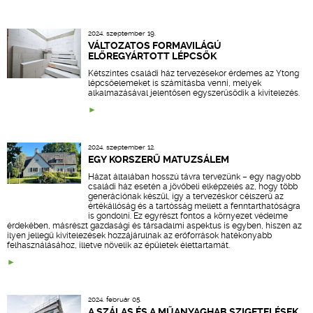
2024. szeptember 19.
VÁLTOZATOS FORMAVILÁGÚ
ELŐREGYÁRTOTT LÉPCSŐK
Kétszintes családi ház tervezésekor érdemes az Ytong
lépcsőelemeket is számításba venni, melyek
alkalmazásával jelentősen egyszerűsödik a kivitelezés.
2024. szeptember 12.
EGY KORSZERŰ MATUZSÁLEM
Házat általában hosszú távra tervezünk – egy nagyobb
családi ház esetén a jövőbeli elképzelés az, hogy több
generációnak készül, így a tervezéskor célszerű az
értékállóság és a tartósság mellett a fenntarthatóságra
is gondolni. Ez egyrészt fontos a környezet védelme
érdekében, másrészt gazdasági és társadalmi aspektus is egyben, hiszen az
ilyen jellegű kivitelezések hozzájárulnak az erőforrások hatékonyabb
felhasználásához, illetve növelik az épületek élettartamát.
2024. február 05.
A SZÁLAS ÉS A MŰANYAGHAB SZIGETELÉSEK