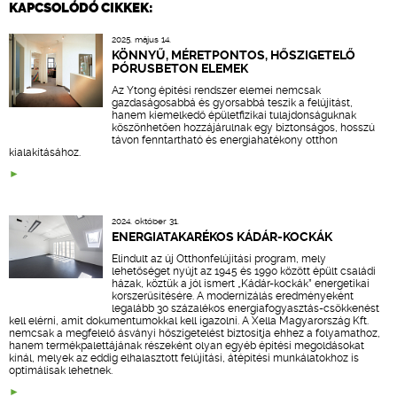
KAPCSOLÓDÓ CIKKEK:
2025. május 14.
KÖNNYŰ, MÉRETPONTOS, HŐSZIGETELŐ
PÓRUSBETON ELEMEK
Az Ytong építési rendszer elemei nemcsak
gazdaságosabbá és gyorsabbá teszik a felújítást,
hanem kiemelkedő épületfizikai tulajdonságuknak
köszönhetően hozzájárulnak egy biztonságos, hosszú
távon fenntartható és energiahatékony otthon
kialakításához.
2024. október 31.
ENERGIATAKARÉKOS KÁDÁR-KOCKÁK
Elindult az új Otthonfelújítási program, mely
lehetőséget nyújt az 1945 és 1990 között épült családi
házak, köztük a jól ismert „Kádár-kockák” energetikai
korszerűsítésére. A modernizálás eredményeként
legalább 30 százalékos energiafogyasztás-csökkenést
kell elérni, amit dokumentumokkal kell igazolni. A Xella Magyarország Kft.
nemcsak a megfelelő ásványi hőszigetelést biztosítja ehhez a folyamathoz,
hanem termékpalettájának részeként olyan egyéb építési megoldásokat
kínál, melyek az eddig elhalasztott felújítási, átépítési munkálatokhoz is
optimálisak lehetnek.