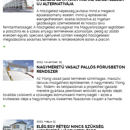
ÚJ ALTERNATÍVÁJA
A hőszigetelő képesség javítása mind a meglévő
épületállomány esetén, mind új építéseknél
elengedhetetlen, ezáltal biztosítva az ingatlan
gazdaságos üzemeltetését és hosszú távú
fenntarthatóságát. A hőszigetelő anyagokat ma Magyarországon legtöbben
a polisztirol és a szálas anyagú termékekkel azonosítják, pedig az utóbbi
években egyéb, speciális igényeket szintén kielégítő hőszigetelési
megoldásokra alkalmas termékek is rendelkezésre állnak a piacon.
2023. november 15.
NAGYMÉRETŰ VASALT PALLÓS PÓRUSBETON
RENDSZER
Az Ytong vasalt palló termékek szintmagas, masszív,
daruval mozgatható építőelemek. A nagyméretű Ytong
fal-, födém- és tetőpallóknak a projekthez igazadó
méretre gyártása jelentősen lerövidíti az építés idejét,
továbbá csökkenti a szükséges élőmunkaerő mennyiségét – ezzel a
kivitelezés ideje a hagyományos kiselemes falazásnak csupán a harmada.
2023. május 12.
ELÉG EGY RÉTEG! NINCS SZÜKSÉG