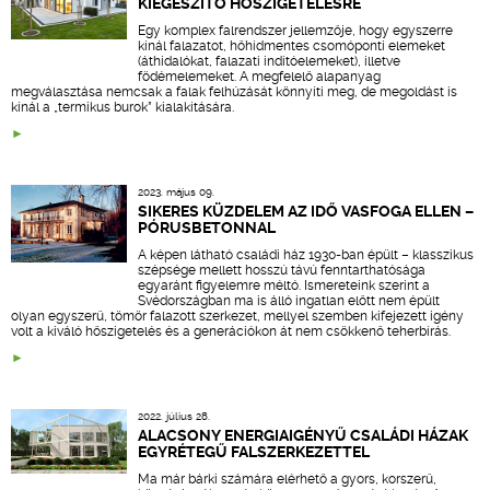
KIEGÉSZÍTŐ HŐSZIGETELÉSRE
Egy komplex falrendszer jellemzője, hogy egyszerre
kínál falazatot, hőhídmentes csomóponti elemeket
(áthidalókat, falazati indítóelemeket), illetve
födémelemeket. A megfelelő alapanyag
megválasztása nemcsak a falak felhúzását könnyíti meg, de megoldást is
kínál a „termikus burok” kialakítására.
2023. május 09.
SIKERES KÜZDELEM AZ IDŐ VASFOGA ELLEN –
PÓRUSBETONNAL
A képen látható családi ház 1930-ban épült – klasszikus
szépsége mellett hosszú távú fenntarthatósága
egyaránt figyelemre méltó. Ismereteink szerint a
Svédországban ma is álló ingatlan előtt nem épült
olyan egyszerű, tömör falazott szerkezet, mellyel szemben kifejezett igény
volt a kiváló hőszigetelés és a generációkon át nem csökkenő teherbírás.
2022. július 28.
ALACSONY ENERGIAIGÉNYŰ CSALÁDI HÁZAK
EGYRÉTEGŰ FALSZERKEZETTEL
Ma már bárki számára elérhető a gyors, korszerű,