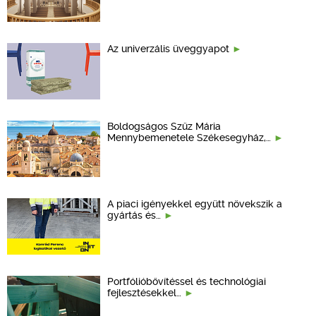
Az univerzális üveggyapot
Boldogságos Szűz Mária
Mennybemenetele Székesegyház,…
A piaci igényekkel együtt növekszik a
gyártás és…
Portfólióbővítéssel és technológiai
fejlesztésekkel…