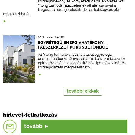
költséghatékony és környezettudatos építkezés. Az
Ytong Lambda falazóelemek alkalmazásával a
kiegészítő hőszigetelések idő- és költségvonzata
megtakarítható.
2021. november 16.
EGYRÉTEGŰ ENERGIAHATÉKONY
FALSZERKEZET PÓRUSBETONBÓL
Az Ytong termékek használatával egyrétegű
energiahatékony, környezetbarát, korszerű falazatok
építhetők, ezáltal a kiegészítő hőszigetelések idő- és
költségvonzata megtakarítható.
további cikkek
hírlevél-feliratkozás
tovább