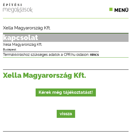
MENÜ
KONFERENCIÁK
Xella Magyarország Kft.
SZAKLAPOK
kapcsolat
Xella Magyarország Kft.
CPR TERMÉKKIÍRÁS
Budapest
Termákkiíráshoz szükséges adatok a CPR.hu oldalon:
nincs
ÉPÍTÉSI JOG
Xella Magyarország Kft.
ONLINE KÉPZÉSEK
TERVEZÉSI SEGÉDLETEK
Kérek még tájékoztatást!
vissza