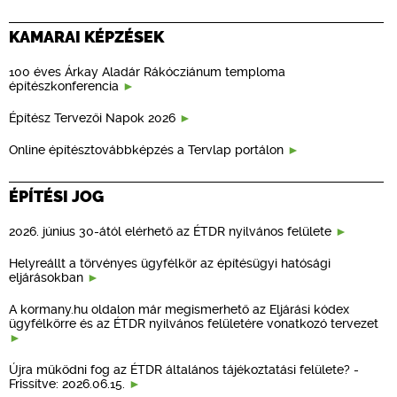
KAMARAI KÉPZÉSEK
100 éves Árkay Aladár Rákócziánum temploma
építészkonferencia
Építész Tervezői Napok 2026
Online építésztovábbképzés a Tervlap portálon
ÉPÍTÉSI JOG
2026. június 30-ától elérhető az ÉTDR nyilvános felülete
Helyreállt a törvényes ügyfélkör az építésügyi hatósági
eljárásokban
A kormany.hu oldalon már megismerhető az Eljárási kódex
ügyfélkörre és az ÉTDR nyilvános felületére vonatkozó tervezet
Újra működni fog az ÉTDR általános tájékoztatási felülete? -
Frissítve: 2026.06.15.