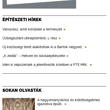
ÉPÍTÉSZETI HÍREK
Városrész, amit körülölel a természet
Üzbegisztáni útinaplómból, 1. rész
Új közösségi teret alakítottak ki a Bartók-negyed…
„A Jedlik” – Hetven év iskolaépítészete
Idén is népszerűek a jelentkezők körében a PTE MIK…
SOKAN OLVASTÁK
A hagyományokhoz és kötöttségekhez
igazodva épült…