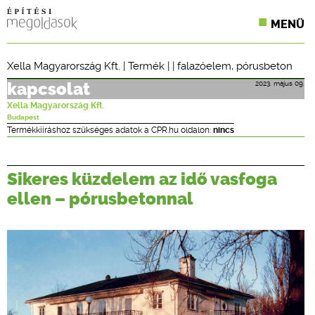
MENÜ
KONFERENCIÁK
Xella Magyarország Kft.
|
Termék
| |
falazóelem
,
pórusbeton
SZAKLAPOK
2023. május 09.
kapcsolat
Xella Magyarország Kft.
CPR TERMÉKKIÍRÁS
Budapest
Termékkiíráshoz szükséges adatok a CPR.hu oldalon:
nincs
ÉPÍTÉSI JOG
Sikeres küzdelem az idő vasfoga
ONLINE KÉPZÉSEK
ellen – pórusbetonnal
TERVEZÉSI SEGÉDLETEK