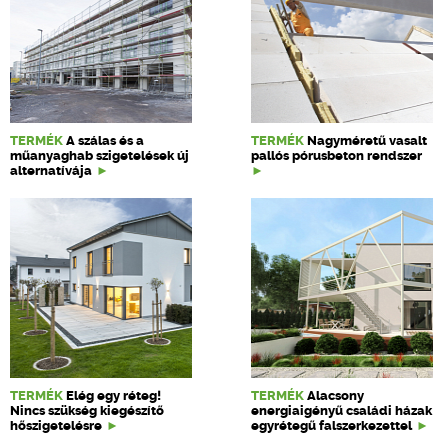
TERMÉK
A szálas és a
TERMÉK
Nagyméretű vasalt
műanyaghab szigetelések új
pallós pórusbeton rendszer
alternatívája
TERMÉK
Elég egy réteg!
TERMÉK
Alacsony
Nincs szükség kiegészítő
energiaigényű családi házak
hőszigetelésre
egyrétegű falszerkezettel