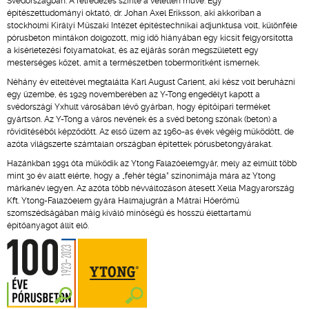
Svédországban. A felfedezés szinte a véletlen műve. Egy
építészettudományi oktató, dr. Johan Axel Eriksson, aki akkoriban a
stockholmi Királyi Műszaki Intézet építéstechnikai adjunktusa volt, különféle
pórusbeton mintákon dolgozott, míg idő hiányában egy kicsit felgyorsította
a kísérletezési folyamatokat, és az eljárás során megszületett egy
mesterséges kőzet, amit a természetben tobermoritként ismernek.
Néhány év elteltével megtalálta Karl August Carlent, aki kész volt beruházni
egy üzembe, és 1929 novemberében az Y-Tong engedélyt kapott a
svédországi Yxhult városában lévő gyárban, hogy építőipari terméket
gyártson. Az Y-Tong a város nevének és a svéd betong szónak (beton) a
rövidítéséből képződött. Az első üzem az 1960-as évek végéig működött, de
azóta világszerte számtalan országban építettek pórusbetongyárakat.
Hazánkban 1991 óta működik az Ytong Falazóelemgyár, mely az elmúlt több
mint 30 év alatt elérte, hogy a „fehér tégla” szinonimája mára az Ytong
márkanév legyen. Az azóta több névváltozáson átesett Xella Magyarország
Kft. Ytong-Falazóelem gyára Halmajugrán a Mátrai Hőerőmű
szomszédságában máig kiváló minőségű és hosszú élettartamú
építőanyagot állít elő.