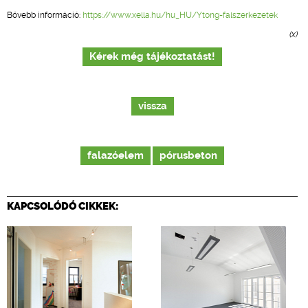
Bővebb információ:
https://www.xella.hu/hu_HU/Ytong-falszerkezetek
(x)
Kérek még tájékoztatást!
vissza
falazóelem
pórusbeton
KAPCSOLÓDÓ CIKKEK: