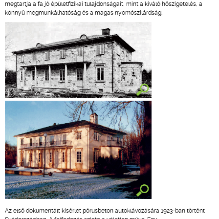
megtartja a fa jó épületfizikai tulajdonságait, mint a kiváló hőszigetelés, a
könnyű megmunkálhatóság és a magas nyomószilárdság.
Az első dokumentált kísérlet pórusbeton autoklávozására 1923-ban történt