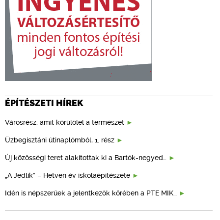
ÉPÍTÉSZETI HÍREK
Városrész, amit körülölel a természet
Üzbegisztáni útinaplómból, 1. rész
Új közösségi teret alakítottak ki a Bartók-negyed…
„A Jedlik” – Hetven év iskolaépítészete
Idén is népszerűek a jelentkezők körében a PTE MIK…