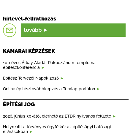
hírlevél-feliratkozás
tovább
KAMARAI KÉPZÉSEK
100 éves Árkay Aladár Rákócziánum temploma
építészkonferencia
Építész Tervezői Napok 2026
Online építésztovábbképzés a Tervlap portálon
ÉPÍTÉSI JOG
2026. június 30-ától elérhető az ÉTDR nyilvános felülete
Helyreállt a törvényes ügyfélkör az építésügyi hatósági
eljárásokban