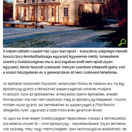
A képen látható családi ház 1930-ban épült – klasszikus szépsége mellett
hosszú távú fenntarthatósága egyaránt figyelemre méltó. Ismereteink
szerint a Svédországban ma is álló ingatlan előtt nem épült olyan
egyszerű, tömör falazott szerkezet, mellyel szemben kifejezett igény volt
a kiváló hőszigetelés és a generációkon át nem csökkenő teherbírás.
Az építtetők bizalmáért folytatott versenyben fontos és hatásos érv, ha egy
építőanyag-gyártó a felhasznált alapanyagainak sokéves múltjára
hivatkozik. Azok az építőelemek, amelyekből őseink építkeztek, eredeti
formájukban ma már nem találhatók meg az építőanyag-telepeken. Viszont
minden olyan gyártó, aki termékeihez az alapanyagait a Föld felszíni
rétegeiből nyeri, ugyanazt a több millió éves garanciát élvezi.
Az 1900-as évek elején Svédországban fejlesztések indultak a természetből
közvetlenül kinyert fa – mint építőanyag – helyettesítésére. Olyan termékre
volt szükség, mely nagy mennyiségben, ipari technológiával előállítható, de