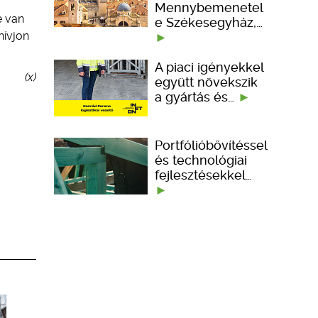
Mennybemenetel
e van
e Székesegyház,…
hívjon
A piaci igényekkel
(x)
együtt növekszik
a gyártás és…
Portfólióbővítéssel
és technológiai
fejlesztésekkel…