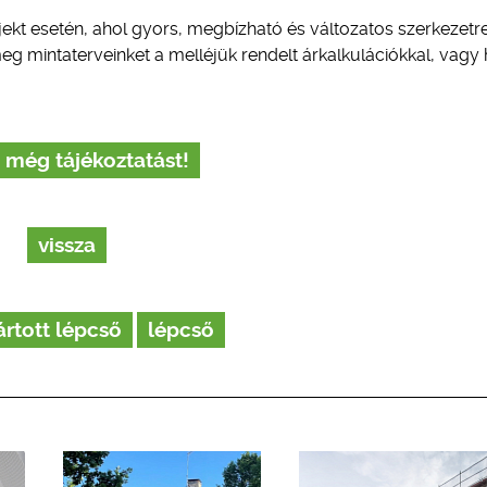
jekt esetén, ahol gyors, megbízható és változatos szerkezetr
eg mintaterveinket a melléjük rendelt árkalkulációkkal, vagy 
 még tájékoztatást!
vissza
ártott lépcső
lépcső