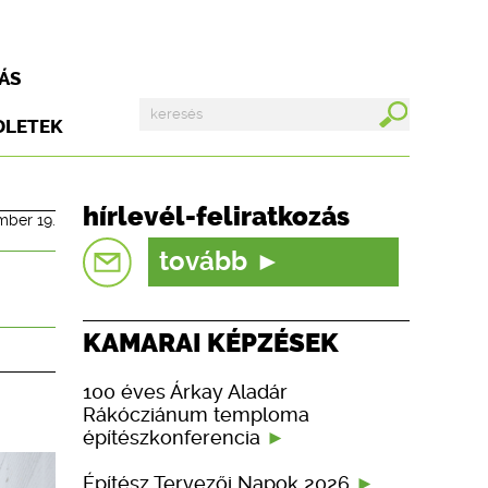
ÁS
DLETEK
hírlevél-feliratkozás
mber 19.
tovább
KAMARAI KÉPZÉSEK
100 éves Árkay Aladár
Rákócziánum temploma
építészkonferencia
Építész Tervezői Napok 2026