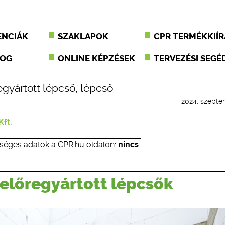
ENCIÁK
SZAKLAPOK
CPR TERMÉKKIÍR
JOG
ONLINE KÉPZÉSEK
TERVEZÉSI SEGÉ
egyártott lépcső
,
lépcső
2024. szepte
Kft.
séges adatok a CPR.hu oldalon:
nincs
 előregyártott lépcsők