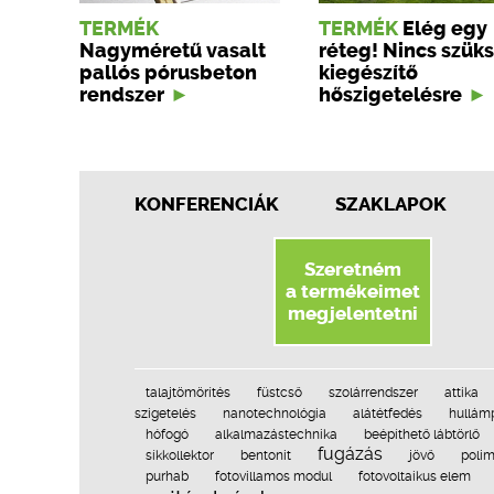
TERMÉK
TERMÉK
Elég egy
Nagyméretű vasalt
réteg! Nincs szük
pallós pórusbeton
kiegészítő
rendszer
hőszigetelésre
KONFERENCIÁK
SZAKLAPOK
Szeretném
a termékeimet
megjelentetni
talajtömörítés
füstcső
szolárrendszer
attika
szigetelés
nanotechnológia
alátétfedés
hullám
hófogó
alkalmazástechnika
beépíthető lábtörlő
fugázás
síkkollektor
bentonit
jövő
polim
purhab
fotovillamos modul
fotovoltaikus elem