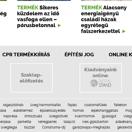
TERMÉK
Sikeres
TERMÉK
Alacsony
ség
küzdelem az idő
energiaigényű
vasfoga ellen –
családi házak
pórusbetonnal
egyrétegű
falszerkezettel
CPR TERMÉKKIÍRÁS
ÉPÍTÉSI JOG
ONLINE 
Kiadványaink
Szaklap-
online:
előfizetés
ragasztóhab
üveg harmonikafal
fapác
csatornafűtés
fabeton
pala
alátétlemez
épületsüllyedés
homok
lépéshanggátlás
műg
napcella
öntisztulás
üvegszövet
kvarchomok
gyalogút
világ
erpala
parketta
kéregpanel
talajvíz
íves gipszkarton
adalékan
üvegtégla
bűzzár
Construma-díj
garázskapu-meghajtás
geotextíl