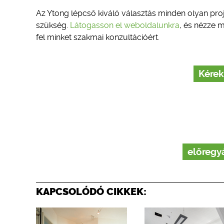
Az Ytong lépcső kiváló választás minden olyan pro
szükség.
Látogasson el weboldalunkra
, és nézze m
fel minket szakmai konzultációért.
Kérek
előregy
KAPCSOLÓDÓ CIKKEK: