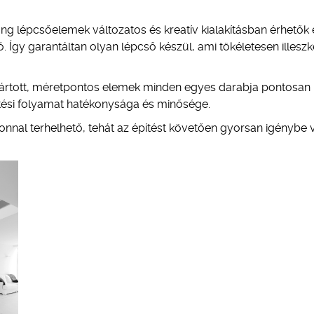
tong lépcsőelemek változatos és kreatív kialakításban érhetők e
 Így garantáltan olyan lépcső készül, ami tökéletesen illeszk
gyártott, méretpontos elemek minden egyes darabja pontosan
ítési folyamat hatékonysága és minősége.
zonnal terhelhető, tehát az építést követően gyorsan igénybe