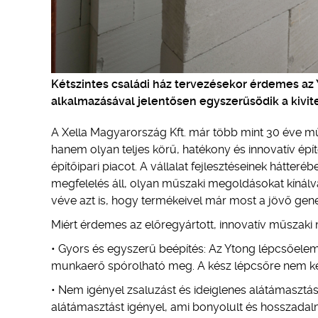
Kétszintes családi ház tervezésekor érdemes az
alkalmazásával jelentősen egyszerűsödik a kivit
A Xella Magyarország Kft. már több mint 30 éve m
hanem olyan teljes körű, hatékony és innovatív épí
építőipari piacot. A vállalat fejlesztéseinek hátte
megfelelés áll, olyan műszaki megoldásokat kínálv
véve azt is, hogy termékeivel már most a jövő gener
Miért érdemes az előregyártott, innovatív műszak
• Gyors és egyszerű beépítés: Az Ytong lépcsőeleme
munkaerő spórolható meg. A kész lépcsőre nem kel
• Nem igényel zsaluzást és ideiglenes alátámasztá
alátámasztást igényel, ami bonyolult és hosszadal