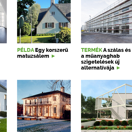
PÉLDA
Egy korszerű
TERMÉK
A szálas és
matuzsálem
a műanyaghab
szigetelések új
alternatívája