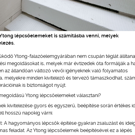
 Ytong lépcsőelemeket is számításba venni, melyek
elezés.
űködő Ytong-falazóelemgyárában nem csupán téglát állítana
tési megoldásokat is, melyek már évtizedek óta formálják a h
rében az állandóan változó vevői igényeknek való folyamatos
a, melyekre minden kivitelező és tervező támaszkodhat, szá
ációinak is biztonságot nyújt.
i megoldású Ytong lépcsőelemeket választani?
k kivitelezése gyors és egyszerű, beépítése során értékes i
l hosszú napokig várni.
st: A hagyományos lépcsők építése gyakran zsaluzást és idei
mas feladat. Az Ytong lépcsőelemek beépítésével ez a lépés