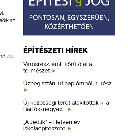
l,
edik az
ÉPÍTÉSZETI HÍREK
 vehető
Városrész, amit körülölel a
természet
Üzbegisztáni útinaplómból, 1. rész
Új közösségi teret alakítottak ki a
Bartók-negyed…
„A Jedlik” – Hetven év
iskolaépítészete