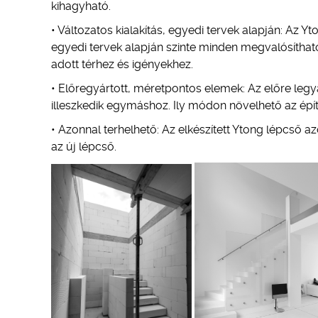
kihagyható.
• Változatos kialakítás, egyedi tervek alapján: Az Y
egyedi tervek alapján szinte minden megvalósítható.
adott térhez és igényekhez.
• Előregyártott, méretpontos elemek: Az előre le
illeszkedik egymáshoz. Ily módon növelhető az ép
• Azonnal terhelhető: Az elkészített Ytong lépcső a
az új lépcső.