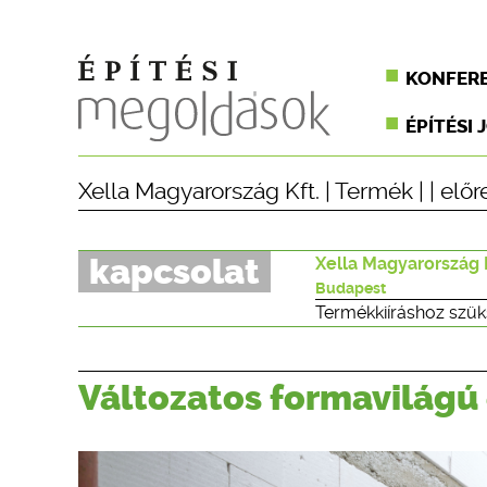
KONFER
ÉPÍTÉSI 
Xella Magyarország Kft.
|
Termék
| |
előr
kapcsolat
Xella Magyarország 
Budapest
Termékkiíráshoz szük
Változatos formavilágú