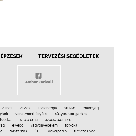
KÉPZÉSEK
TERVEZÉSI SEGÉDLETEK
ember kedveli
kilincs
kavics
szélenergia
stukkó
műanyag
ránit
vonalmenti folyóka
süllyesztett garázs
ítóudvar
szélerőmű
azbesztcement
yag
élvédő
vagyonvédelem
folyóka
ia
falszárítás
ÉTE
dekorpadló
fűthető üveg