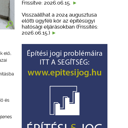
Frissítve: 2026.06.15.
Visszaállhat a 2024 augusztusa
előtti ügyféli kör az építésügyi
hatósági eljárásokban (Frissítés:
2026.06.15.)
k elő,
azai
mításba
dő és
glenes