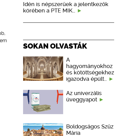
Idén is népszerűek a jelentkezők
körében a PTE MIK…
bb,
 sem
SOKAN OLVASTÁK
A
hagyományokhoz
és kötöttségekhez
igazodva épült…
Az univerzális
üveggyapot
Boldogságos Szűz
Mária