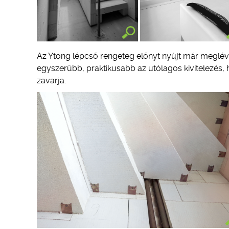
Az Ytong lépcső rengeteg előnyt nyújt már meglévő 
egyszerűbb, praktikusabb az utólagos kivitelezés, h
zavarja.