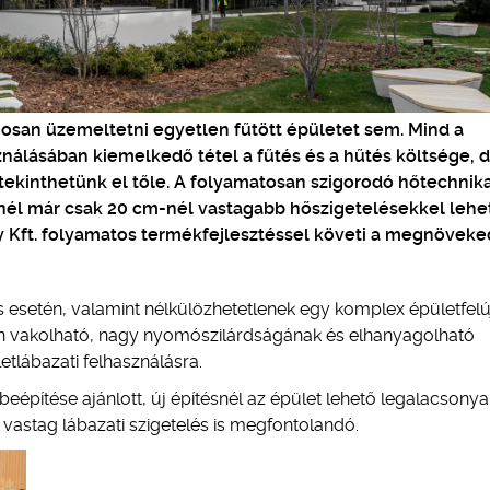
san üzemeltetni egyetlen fűtött épületet sem. Mind a
nálásában kiemelkedő tétel a fűtés és a hűtés költsége, 
ekinthetünk el tőle. A folyamatosan szigorodó hőtechnika
él már csak 20 cm-nél vastagabb hőszigetelésekkel lehe
y Kft. folyamatos termékfejlesztéssel követi a megnöveke
esetén, valamint nélkülözhetetlenek egy komplex épületfelúj
n vakolható, nagy nyomószilárdságának és elhanyagolható
tlábazati felhasználásra.
beépítése ajánlott, új építésnél az épület lehető legalacsony
astag lábazati szigetelés is megfontolandó.