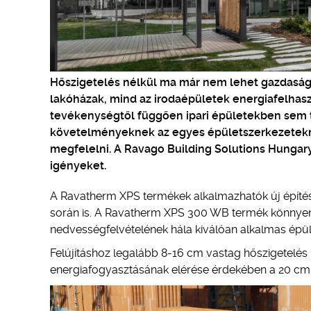
Hőszigetelés nélkül ma már nem lehet gazdaságo
lakóházak, mind az irodaépületek energiafelhasz
tevékenységtől függően ipari épületekben sem t
követelményeknek az egyes épületszerkezetekn
megfelelni. A Ravago Building Solutions Hungar
igényeket.
A Ravatherm XPS termékek alkalmazhatók új építés 
során is. A Ravatherm XPS 300 WB termék könnye
nedvességfelvételének hála kiválóan alkalmas épüle
Felújításhoz legalább 8-16 cm vastag hőszigetelés 
energiafogyasztásának elérése érdekében a 20 cm v