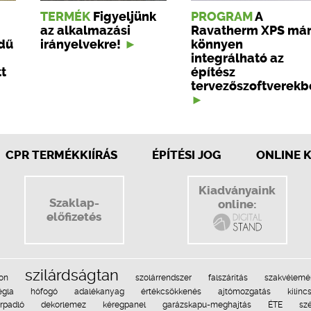
TERMÉK
Figyeljünk
PROGRAM
A
az alkalmazási
Ravatherm XPS má
ndű
irányelvekre!
könnyen
integrálható az
t
építész
tervezőszoftverekb
CPR TERMÉKKIÍRÁS
ÉPÍTÉSI JOG
ONLINE 
Kiadványaink
Szaklap-
online:
előfizetés
szilárdságtan
on
szolárrendszer
falszárítás
szakvélemé
égla
hófogó
adalékanyag
értékcsökkenés
ajtómozgatás
kilinc
rpadló
dekorlemez
kéregpanel
garázskapu-meghajtás
ÉTE
sz