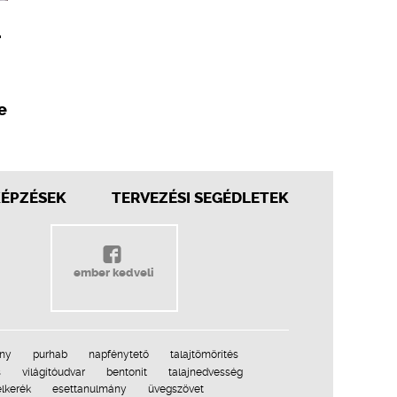
r
e
KÉPZÉSEK
TERVEZÉSI SEGÉDLETEK
ember kedveli
ny
purhab
napfénytető
talajtömörítés
s
világítóudvar
bentonit
talajnedvesség
élkerék
esettanulmány
üvegszövet