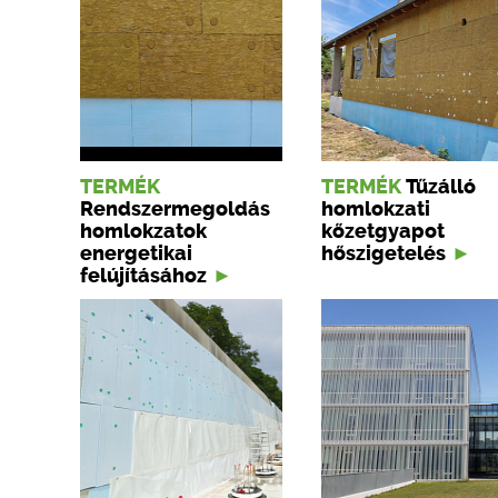
TERMÉK
TERMÉK
Tűzálló
Rendszermegoldás
homlokzati
homlokzatok
kőzetgyapot
energetikai
hőszigetelés
felújításához