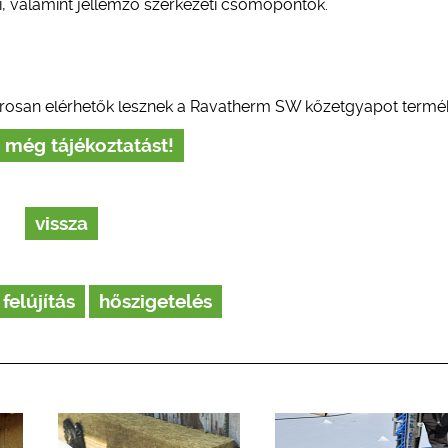
ai, valamint jellemző szerkezeti csomópontok.
osan elérhetők lesznek a Ravatherm SW kőzetgyapot termék
 még tájékoztatást!
vissza
felújítás
hőszigetelés