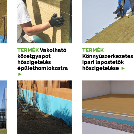
TERMÉK
Vakolható
TERMÉK
kőzetgyapot
Könnyűszerkezetes
hőszigetelés
ipari lapostetők
épülethomlokzatra
hőszigetelése