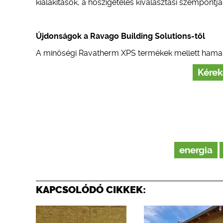
kialakítások, a hőszigetelés kiválasztási szempontj
Újdonságok a Ravago Building Solutions-től
A minőségi Ravatherm XPS termékek mellett hamar
Kérek
energia
KAPCSOLÓDÓ CIKKEK: