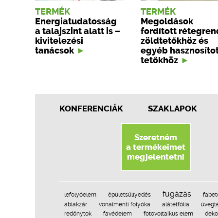
TERMÉK
TERMÉK
Energiatudatosság
Megoldások
a talajszint alatt is –
fordított rétegre
kivitelezési
zöldtetőkhöz és
tanácsok
egyéb hasznosítot
tetőkhöz
KONFERENCIÁK
SZAKLAPOK
Szeretném
a termékeimet
megjelentetni
fugázás
lefolyóelem
épületsüllyedés
fabet
ablakzár
vonalmenti folyóka
alátétfólia
üvegt
redőnytok
favédelem
fotovoltaikus elem
deko