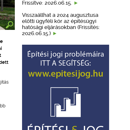
Frissítve: 2026.06.15.
Visszaállhat a 2024 augusztusa
előtti ügyféli kör az építésügyi
hatósági eljárásokban (Frissítés:
2026.06.15.)
de
i
t
dett
ítás
abb