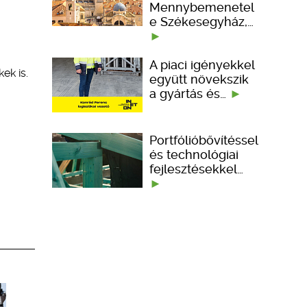
Mennybemenetel
e Székesegyház,…
A piaci igényekkel
ek is.
együtt növekszik
a gyártás és…
Portfólióbővítéssel
és technológiai
fejlesztésekkel…