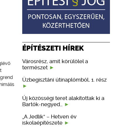
ÉPÍTÉSZETI HÍREK
Városrész, amit körülölel a
glévő
természet
t
tegrend
Üzbegisztáni útinaplómból, 1. rész
nimális
Új közösségi teret alakítottak ki a
Bartók-negyed…
„A Jedlik” – Hetven év
iskolaépítészete