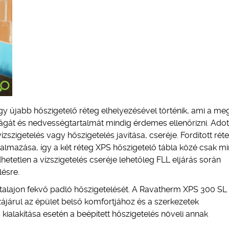
gy újabb hőszigetelő réteg elhelyezésével történik, ami a me
ságát és nedvességtartalmát mindig érdemes ellenőrizni. Adot
vízszigetelés vagy hőszigetelés javítása, cseréje. Fordított ré
 alkalmazása, így a két réteg XPS hőszigetelő tábla közé csak mi
hetetlen a vízszigetelés cseréje lehetőleg FLL eljárás során
lésre.
a talajon fekvő padló hőszigetelését. A Ravatherm XPS 300 SL
zájárul az épület belső komfortjához és a szerkezetek
ialakítása esetén a beépített hőszigetelés növeli annak