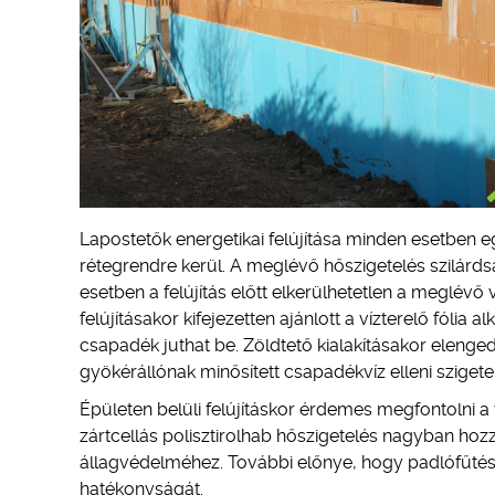
Lapostetők energetikai felújítása minden esetben e
rétegrendre kerül. A meglévő hőszigetelés szilárd
esetben a felújítás előtt elkerülhetetlen a meglévő 
felújításakor kifejezetten ajánlott a vízterelő fólia
csapadék juthat be. Zöldtető kialakításakor elenged
gyökérállónak minősített csapadékvíz elleni szigete
Épületen belüli felújításkor érdemes megfontolni 
zártcellás polisztirolhab hőszigetelés nagyban hoz
állagvédelméhez. További előnye, hogy padlófűtés k
hatékonyságát.