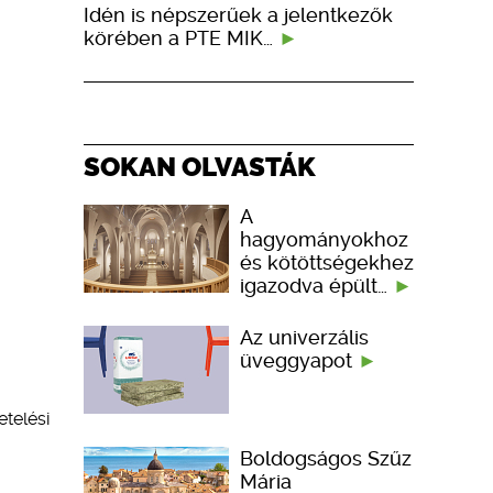
Idén is népszerűek a jelentkezők
körében a PTE MIK…
SOKAN OLVASTÁK
A
hagyományokhoz
és kötöttségekhez
igazodva épült…
Az univerzális
üveggyapot
telési
Boldogságos Szűz
Mária