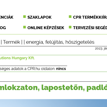
ENCIÁK
SZAKLAPOK
CPR TERMÉKKIÍR
JOG
ONLINE KÉPZÉSEK
TERVEZÉSI SEGÉ
|
Termék
| |
energia
,
felújítás
,
hőszigetelés
2023. j
utions Hungary Kft.
séges adatok a CPR.hu oldalon:
nincs
omlokzaton, lapostetőn, padl