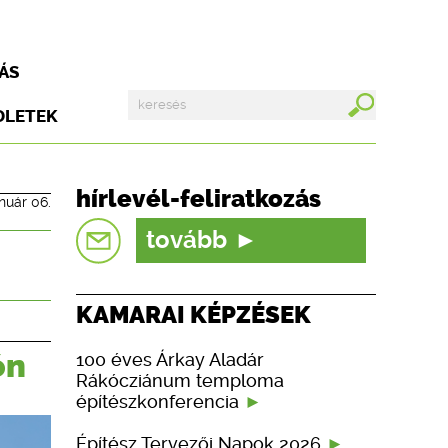
ÁS
DLETEK
hírlevél-feliratkozás
anuár 06.
tovább
KAMARAI KÉPZÉSEK
ón
100 éves Árkay Aladár
Rákócziánum temploma
építészkonferencia
Építész Tervezői Napok 2026