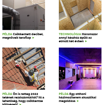
PÉLDA
Csökkentett decibel,
TECHNOLÓGIA
Háromszor
megnövelt teraflop
annyi készház épült az
elmúlt két évben
PÉLDA
Ön is retteg 2022
PÉLDA
Egy otthoni
telének rezsiszámláitól? Itt a
házimoziterem akusztikai
lehetőség, hogy csökkentse
megoldása
költségeit!