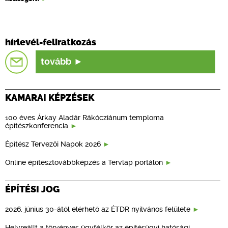
hírlevél-feliratkozás
tovább
KAMARAI KÉPZÉSEK
100 éves Árkay Aladár Rákócziánum temploma
építészkonferencia
Építész Tervezői Napok 2026
Online építésztovábbképzés a Tervlap portálon
ÉPÍTÉSI JOG
2026. június 30-ától elérhető az ÉTDR nyilvános felülete
Helyreállt a törvényes ügyfélkör az építésügyi hatósági