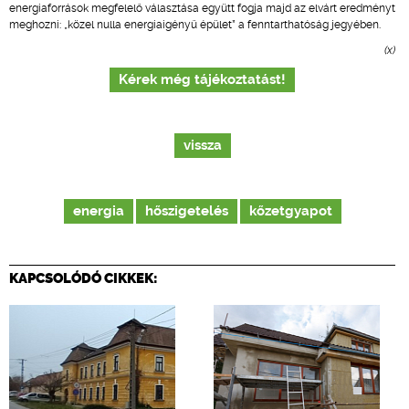
energiaforrások megfelelő választása együtt fogja majd az elvárt eredményt
meghozni: „közel nulla energiaigényű épület” a fenntarthatóság jegyében.
(x)
Kérek még tájékoztatást!
vissza
energia
hőszigetelés
kőzetgyapot
KAPCSOLÓDÓ CIKKEK: