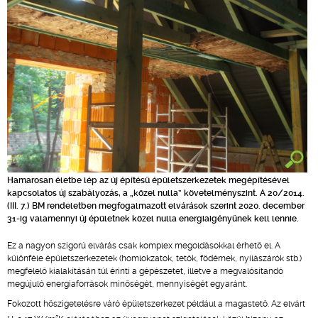
Hamarosan életbe lép az új építésű épületszerkezetek megépítésével
kapcsolatos új szabályozás, a „közel nulla” követelményszint. A 20/2014.
(III. 7.) BM rendeletben megfogalmazott elvárások szerint 2020. december
31-ig valamennyi új épületnek közel nulla energiaigényűnek kell lennie.
Ez a nagyon szigorú elvárás csak komplex megoldásokkal érhető el. A
különféle épületszerkezetek (homlokzatok, tetők, födémek, nyílászárók stb.)
megfelelő kialakításán túl érinti a gépészetet, illetve a megvalósítandó
megújuló energiaforrások minőségét, mennyiségét egyaránt.
Fokozott hőszigetelésre váró épületszerkezet például a magastető. Az elvárt
2