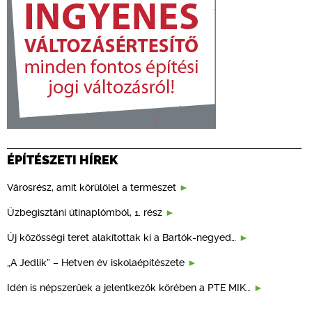
ÉPÍTÉSZETI HÍREK
Városrész, amit körülölel a természet
Üzbegisztáni útinaplómból, 1. rész
Új közösségi teret alakítottak ki a Bartók-negyed…
„A Jedlik” – Hetven év iskolaépítészete
Idén is népszerűek a jelentkezők körében a PTE MIK…