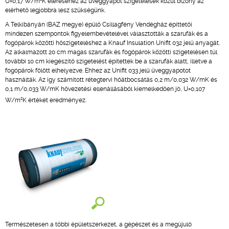
U=0,17 W/m
K eléréséhez az üveggyapot szigetelések közül bizony az
elérhető legjobbra lesz szükségünk.
A Telkibányán (BAZ megye) épülő Csillagfény Vendégház építtetői
mindezen szempontok figyelembevételével választották a szarufák és a
fogópárok közötti hőszigeteléshez a Knauf Insulation Unifit 032 jelű anyagát.
Az alkalmazott 20 cm magas szarufák és fogópárok közötti szigetelésen túl
további 10 cm kiegészítő szigetelést építettek be a szarufák alatt, illetve a
fogópárok fölött elhelyezve. Ehhez az Unifit 033 jelű üveggyapotot
használták. Az így számított rétegtervi hőátbocsátás 0,2 m/0,032 W/mK és
0,1 m/0,033 W/mK hővezetési ellenállásából kiemelkedően jó, U=0,107
2
W/m
K értéket eredményez.
Természetesen a többi épületszerkezet, a gépészet és a megújuló