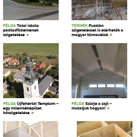
PÉLDA
Tatai iskola
TERMÉK
Pusztán
padlásfödémének
szigeteléssel is elérhetők a
szigetelése
magyar klímacélok
PÉLDA
Újfehértói Templom –
PÉLDA
Szűrje a zajt –
egy műemléképület
mutatjuk hogyan!
hőszigetelése