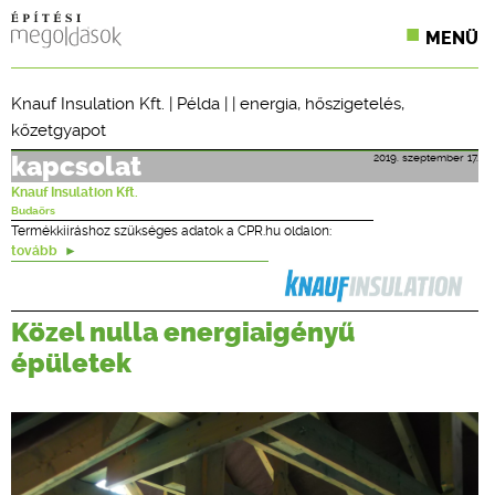
MENÜ
KONFERENCIÁK
Knauf Insulation Kft.
|
Példa
| |
energia
,
hőszigetelés
,
kőzetgyapot
SZAKLAPOK
2019. szeptember 17.
kapcsolat
CPR TERMÉKKIÍRÁS
Knauf Insulation Kft.
Budaörs
ÉPÍTÉSI JOG
Termékkiíráshoz szükséges adatok a CPR.hu oldalon:
tovább
ONLINE KÉPZÉSEK
Közel nulla energiaigényű
TERVEZÉSI SEGÉDLETEK
épületek