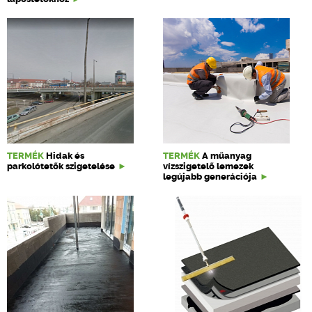
TERMÉK
Hidak és
TERMÉK
A műanyag
parkolótetők szigetelése
vízszigetelő lemezek
legújabb generációja