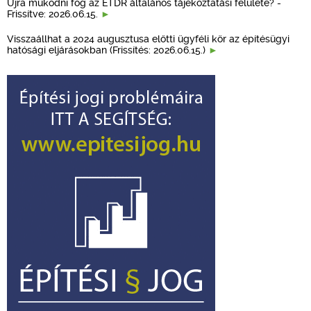
Újra működni fog az ÉTDR általános tájékoztatási felülete? -
Frissítve: 2026.06.15.
Visszaállhat a 2024 augusztusa előtti ügyféli kör az építésügyi
hatósági eljárásokban (Frissítés: 2026.06.15.)