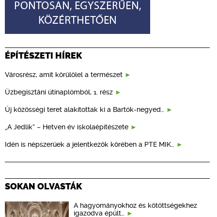
ÉPÍTÉSZETI HÍREK
Városrész, amit körülölel a természet
Üzbegisztáni útinaplómból, 1. rész
Új közösségi teret alakítottak ki a Bartók-negyed…
„A Jedlik” – Hetven év iskolaépítészete
Idén is népszerűek a jelentkezők körében a PTE MIK…
SOKAN OLVASTÁK
A hagyományokhoz és kötöttségekhez
igazodva épült…