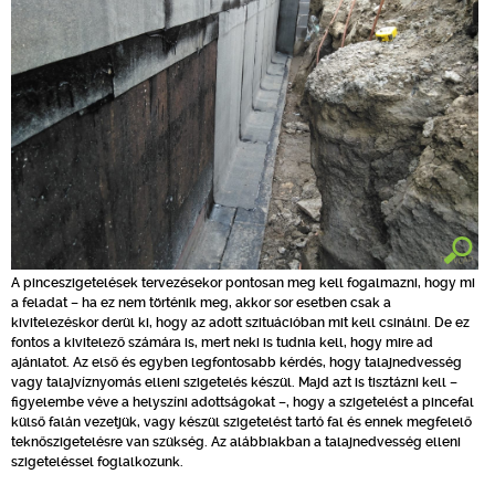
A pinceszigetelések tervezésekor pontosan meg kell fogalmazni, hogy mi
a feladat – ha ez nem történik meg, akkor sor esetben csak a
kivitelezéskor derül ki, hogy az adott szituációban mit kell csinálni. De ez
fontos a kivitelező számára is, mert neki is tudnia kell, hogy mire ad
ajánlatot. Az első és egyben legfontosabb kérdés, hogy talajnedvesség
vagy talajvíznyomás elleni szigetelés készül. Majd azt is tisztázni kell –
figyelembe véve a helyszíni adottságokat –, hogy a szigetelést a pincefal
külső falán vezetjük, vagy készül szigetelést tartó fal és ennek megfelelő
teknőszigetelésre van szükség. Az alábbiakban a talajnedvesség elleni
szigeteléssel foglalkozunk.