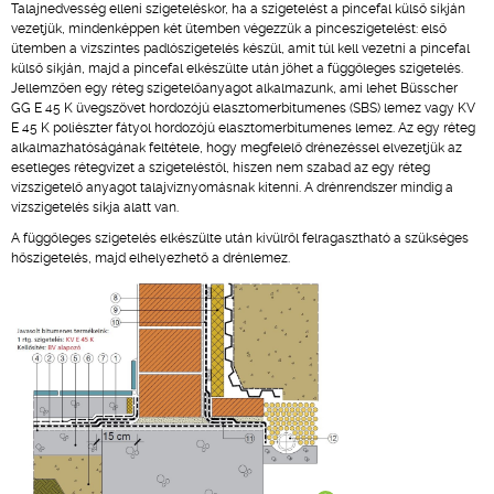
Talajnedvesség elleni szigeteléskor, ha a szigetelést a pincefal külső síkján
vezetjük, mindenképpen két ütemben végezzük a pinceszigetelést: első
ütemben a vízszintes padlószigetelés készül, amit túl kell vezetni a pincefal
külső síkján, majd a pincefal elkészülte után jöhet a függőleges szigetelés.
Jellemzően egy réteg szigetelőanyagot alkalmazunk, ami lehet Büsscher
GG E 45 K üvegszövet hordozójú elasztomerbitumenes (SBS) lemez vagy KV
E 45 K poliészter fátyol hordozójú elasztomerbitumenes lemez. Az egy réteg
alkalmazhatóságának feltétele, hogy megfelelő drénezéssel elvezetjük az
esetleges rétegvizet a szigeteléstől, hiszen nem szabad az egy réteg
vízszigetelő anyagot talajvíznyomásnak kitenni. A drénrendszer mindig a
vízszigetelés síkja alatt van.
A függőleges szigetelés elkészülte után kívülről felragasztható a szükséges
hőszigetelés, majd elhelyezhető a drénlemez.