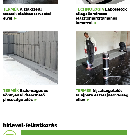
TERMÉK
A szakszerű
TECHNOLÓGIA
Lapostetők
teraszkialakítás tervezési
állagellenőrzése
elvei
elasztomerbitumenes
lemezzel
TERMÉK
Biztonságos és
TERMÉK
Aljzatszigetelés
könnyen kivitelezhető
talajpára és talajnedvesség
pinceszigetelés
ellen
hírlevél-feliratkozás