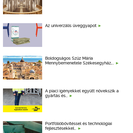
Az univerzális üveggyapot
Boldogságos Szűz Mária
Mennybemenetele Székesegyház,…
A piaci igényekkel együtt növekszik a
gyártás és…
Portfólióbővítéssel és technológiai
fejlesztésekkel…