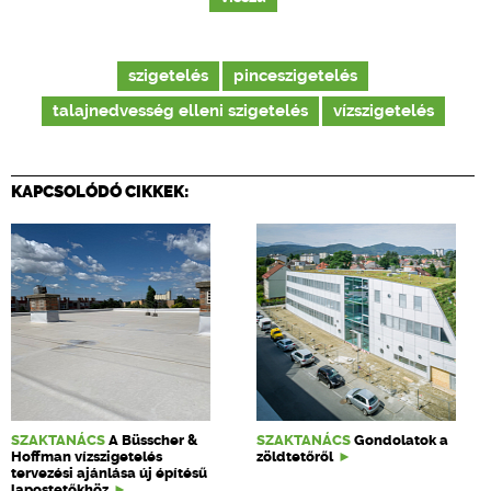
szigetelés
pinceszigetelés
talajnedvesség elleni szigetelés
vízszigetelés
KAPCSOLÓDÓ CIKKEK:
SZAKTANÁCS
A Büsscher &
SZAKTANÁCS
Gondolatok a
Hoffman vízszigetelés
zöldtetőről
tervezési ajánlása új építésű
lapostetőkhöz