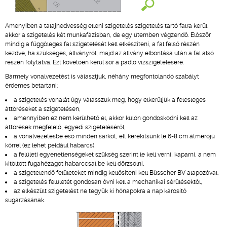
Amenyiben a talajnedvesség elleni szigetelés szigetelés tartó falra kerül,
akkor a szigetelés két munkafázisban, de egy ütemben végzendő. Először
mindig a függőleges fal szigetelését kell elkészíteni, a fal felső részén
kezdve, ha szükséges, állványról, majd az állvány elbontása után a fal alsó
részén folytatva. Ezt követően kerül sor a padló vízszigetelésére.
Bármely vonalvezetést is választjuk, néhány megfontolandó szabályt
érdemes betartani:
a szigetelés vonalát úgy válasszuk meg, hogy elkerüljük a felesleges
áttöréseket a szigetelésen,
amennyiben ez nem kerülhető el, akkor külön gondoskodni kell az
áttörések megfelelő, egyedi szigeteléséről,
a vonalvezetésbe eső minden sarkot, élt kerekítsünk le 6-8 cm átmérőjű
körrel (ez lehet például habarcs),
a felületi egyenetlenségeket szükség szerint le kell verni, kaparni, a nem
kitöltött fugahézagot habarccsal be kell dörzsölni,
a szigetelendő felületeket mindig kellősíteni kell Büsscher BV alapozóval,
a szigetelés felületét gondosan óvni kell a mechanikai sérülésektől,
az elkészült szigetelést ne tegyük ki hónapokra a nap károsító
sugárzásának.