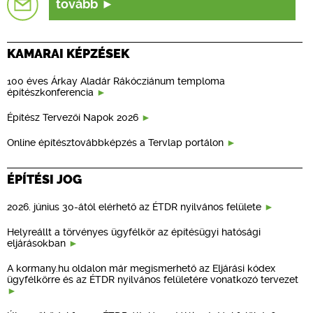
tovább
KAMARAI KÉPZÉSEK
100 éves Árkay Aladár Rákócziánum temploma
építészkonferencia
Építész Tervezői Napok 2026
Online építésztovábbképzés a Tervlap portálon
ÉPÍTÉSI JOG
2026. június 30-ától elérhető az ÉTDR nyilvános felülete
Helyreállt a törvényes ügyfélkör az építésügyi hatósági
eljárásokban
A kormany.hu oldalon már megismerhető az Eljárási kódex
ügyfélkörre és az ÉTDR nyilvános felületére vonatkozó tervezet