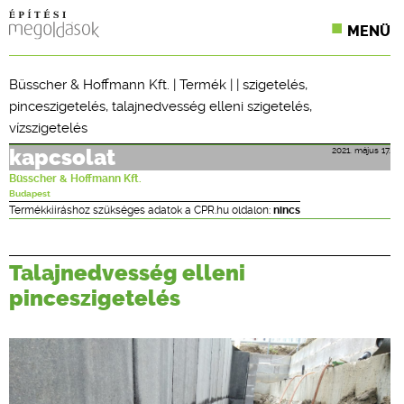
MENÜ
KONFERENCIÁK
Büsscher & Hoffmann Kft.
|
Termék
| |
szigetelés
,
pinceszigetelés
,
talajnedvesség elleni szigetelés
,
SZAKLAPOK
vízszigetelés
CPR TERMÉKKIÍRÁS
2021. május 17.
kapcsolat
Büsscher & Hoffmann Kft.
ÉPÍTÉSI JOG
Budapest
Termékkiíráshoz szükséges adatok a CPR.hu oldalon:
nincs
ONLINE KÉPZÉSEK
TERVEZÉSI SEGÉDLETEK
Talajnedvesség elleni
pinceszigetelés