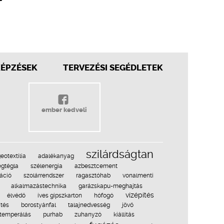
KÉPZÉSEK
TERVEZÉSI SEGÉDLETEK
ember kedveli
szilárdságtan
eotextília
adalékanyag
egtégla
szélenergia
azbesztcement
táció
szolárrendszer
ragasztóhab
vonalmenti
alkalmazástechnika
garázskapu-meghajtás
vízépítés
élvédő
íves gipszkarton
hófogó
ítés
borostyánfal
talajnedvesség
jövő
ttemperálás
purhab
zuhanyzó
kiállítás