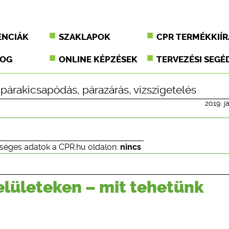
ENCIÁK
SZAKLAPOK
CPR TERMÉKKIÍR
JOG
ONLINE KÉPZÉSEK
TERVEZÉSI SEGÉ
,
párakicsapódás
,
párazárás
,
vízszigetelés
2019. j
séges adatok a CPR.hu oldalon:
nincs
elületeken – mit tehetünk