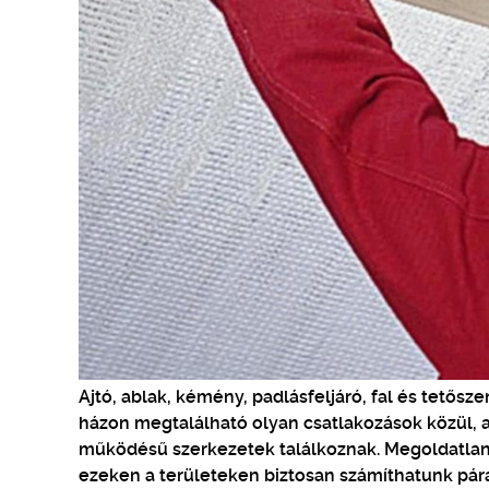
Ajtó, ablak, kémény, padlásfeljáró, fal és tető
házon megtalálható olyan csatlakozások közül, aho
működésű szerkezetek találkoznak. Megoldatlan,
ezeken a területeken biztosan számíthatunk pár