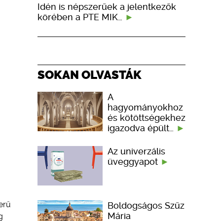
Idén is népszerűek a jelentkezők
körében a PTE MIK…
SOKAN OLVASTÁK
A
hagyományokhoz
és kötöttségekhez
igazodva épült…
Az univerzális
üveggyapot
erű
Boldogságos Szűz
Mária
g