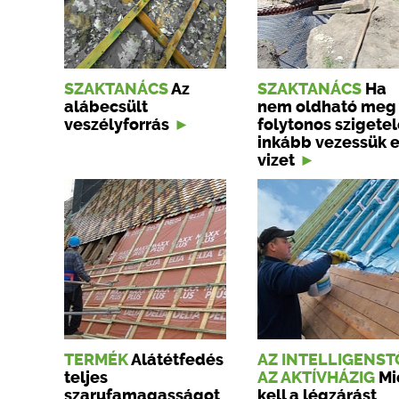
SZAKTANÁCS
Az
SZAKTANÁCS
Ha
alábecsült
nem oldható meg
veszélyforrás
folytonos szigetel
inkább vezessük e
vizet
TERMÉK
Alátétfedés
AZ INTELLIGENST
teljes
AZ AKTÍVHÁZIG
Mi
szarufamagasságot
kell a légzárást