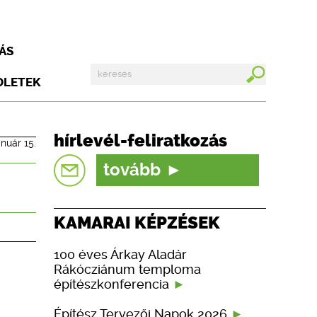
ÁS
DLETEK
hírlevél-feliratkozás
anuár 15.
tovább
KAMARAI KÉPZÉSEK
100 éves Árkay Aladár
Rákócziánum temploma
építészkonferencia
Építész Tervezői Napok 2026