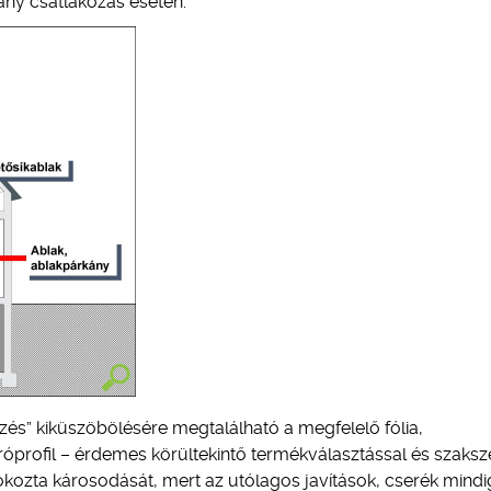
ány csatlakozás esetén.
zés” kiküszöbölésére megtalálható a megfelelő fólia,
róprofil – érdemes körültekintő termékválasztással és szaksz
okozta károsodását, mert az utólagos javítások, cserék mindi