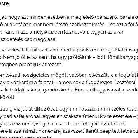
sre.
tját, hogy azt minden esetben a megfelelő (párazáró, párafék
gső állapotában már nem látszó szerkezet lévén – ne azt a fóliá
k, hanem azt, amelyik éppen kéznél van, legyen az akár
őszigetelés csomagolása.
tvezetések tömítését sem, mert a pontszerű megoldatlansá
 Nem jó ötlet az sem, ha úgy próbálunk – időt, tömítőanyag
ötegben próbáljuk átvezetni.
mlokzati hőszigetelés mögött valóban elkészült-e a téglafal 
ogy a vázkerámia falazat – amelynek a függőleges illesztései
a kétoldali vakolat gondoskodik. Ennek elhagyásával a szerk
között.
 10 g víz jut át diffúzióval, egy 1 m hosszú, 1 mm széles rése
 padlásfeljárónak egyetlen szakszerűtlenül kivitelezett éle –
y ez a vízmennyiség, ha a szerkezet rétegei között reked,
re is számíthatunk néhány szakszerűtlenül beépített tetőabl