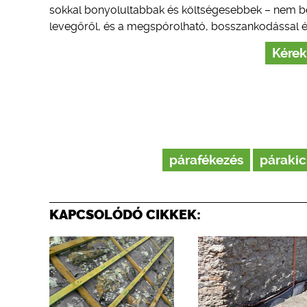
sokkal bonyolultabbak és költségesebbek – nem bes
levegőről, és a megspórolható, bosszankodással és 
Kérek
párafékezés
páraki
KAPCSOLÓDÓ CIKKEK: