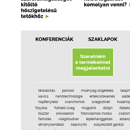
kitöltő
komolyan venni?
hőszigetelésű
tetőkhöz
KONFERENCIÁK
SZAKLAPOK
Szeretném
a termékeimet
megjelentetni
téralakítás
parkoló
műanyag szigetelés
talaj
kavics
nanotechnológia
értékcsökkenés
aláté
napfénytető
kvarchomok
üvegszövet
hullámp
folyóka
fűthető üveg
műgránit
dizájn
fabet
bűzzár
síkkollektor
fotovillamos modul
csator
falhűtés
világítóudvar
lépéshanggátlás
ablakz
látványkandalló
kapunyitó
süllyesztett garázs