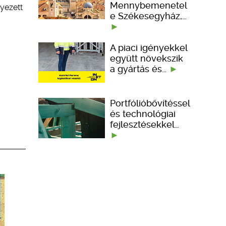
Mennybemenetel
yezett
e Székesegyház,…
A piaci igényekkel
együtt növekszik
a gyártás és…
Portfólióbővítéssel
és technológiai
fejlesztésekkel…