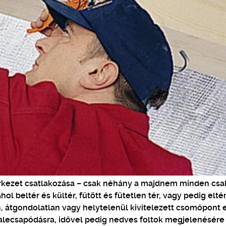
szerkezet csatlakozása – csak néhány a majdnem minden csa
l beltér és kültér, fűtött és fűtetlen tér, vagy pedig elté
 átgondolatlan vagy helytelenül kivitelezett csomópont 
alecsapódásra, idővel pedig nedves foltok megjelenésére 