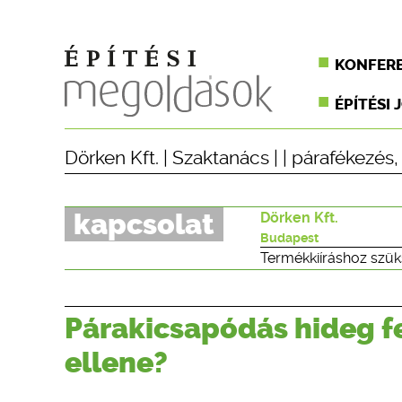
KONFER
ÉPÍTÉSI 
Dörken Kft.
|
Szaktanács
| |
párafékezés
kapcsolat
Dörken Kft.
Budapest
Termékkiíráshoz szük
Párakicsapódás hideg f
ellene?