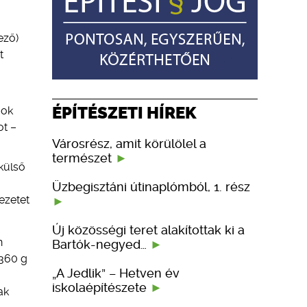
ező)
t
ÉPÍTÉSZETI HÍREK
gok
ot –
Városrész, amit körülölel a
természet
külső
Üzbegisztáni útinaplómból, 1. rész
ezetet
Új közösségi teret alakítottak ki a
n
Bartók-negyed…
 360 g
„A Jedlik” – Hetven év
iskolaépítészete
ak