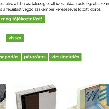
zélve a hiba észleléséig eltelt időszakban belélegzett szenn
a felújítást végző szakember keresésével töltött időről.
 még tájékoztatást!
vissza
csapódás
párazárás
vízszigetelés