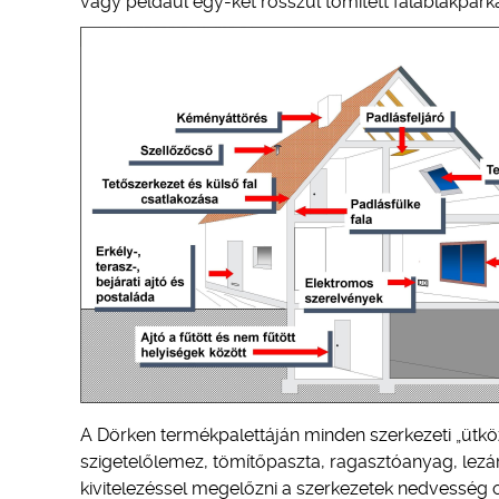
vagy például egy-két rosszul tömített falablakpárk
A Dörken termékpalettáján minden szerkezeti „ütkö
szigetelőlemez, tömítőpaszta, ragasztóanyag, lezá
kivitelezéssel megelőzni a szerkezetek nedvesség 