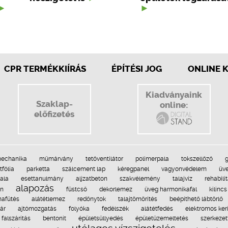
CPR TERMÉKKIÍRÁS
ÉPÍTÉSI JOG
ONLINE 
Kiadványaink
Szaklap-
online:
előfizetés
mechanika
műmárvány
tetőventilátor
polimerpala
tokszellőző
g
tfólia
parketta
szálcement lap
kéregpanel
vagyonvédelem
üv
ala
esettanulmány
aljzatbeton
szakvélemény
talajvíz
rehabili
alapozás
on
füstcső
dekorlemez
üveg harmonikafal
kilincs
nafűtés
alátétlemez
redőnytok
talajtömörítés
beépíthető lábtörlő
ár
ajtómozgatás
folyóka
fedélszék
alátétfedés
elektromos ker
falszárítás
bentonit
épületsüllyedés
épületüzemeltetés
szerkeze