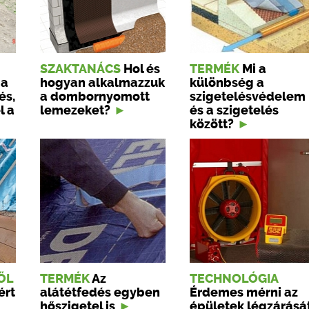
SZAKTANÁCS
Hol és
TERMÉK
Mi a
 a
hogyan alkalmazzuk
különbség a
és,
a dombornyomott
szigetelésvédelem
l a
lemezeket?
és a szigetelés
között?
ŐL
TERMÉK
Az
TECHNOLÓGIA
ért
alátétfedés egyben
Érdemes mérni az
hőszigetel is
épületek légzárásá