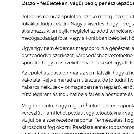
látszó – felületeken, végül pedig penészképződé
Jól kell ismerni az épületből szökő meleg levegő ú
fóliákkal tudjuk elállni. Nagy a kísértés, hogy – vé
alkalmazzuk, amelyik megfelel az adott terhelésne
mezőgazdasági fólia, vagy a korábban beépített h
Ugyanígy nem érdemes megspórolni a gépészeti á
összeadódva szerkezeti károsodáshoz vezethetnek.
spórolni, hogy a csöveket és vezetékeket együtt, k
Az épület átadásakor már az sem látszik, hogy a ho
vakolata. Rejtve marad a mulasztás, de jó tudni, h
habarcs nélküliek – önmagában nem légzáró, erről 
hűtő légáramlás indulhat be a fal és a hőszigetelés 
2
Megdöbbentő, hogy míg 1 m
tetőfelületen naponta
keresztül – ami lehet például egy tetőablaknak vagy
víz jut be a szerkezetbe naponta. Természetes, hog
károsodást fog okozni. Ráadásul ennek többszörösé